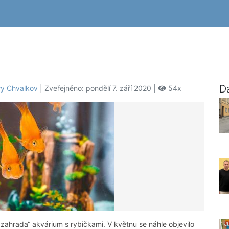
Da
ry Chvalkov
| Zveřejněno: pondělí 7. září 2020 |
54x
hrada“ akvárium s rybičkami. V květnu se náhle objevilo