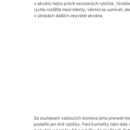
v akváriu hejno právě narozených rybiček. Vznášel
rychle rozšířila mezi klienty, všichni se usmívali, 
v útrobách dalších obyvatel akvária.
Se souhlasem vedoucích domova jsme přenesli misku 
podařilo jen dvě rybičky. Paní kuchařky nám daly s