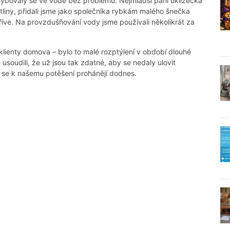
Pohybovaly se ve vodě bez problémů. Nejmladší paní uklízečka
liny, přidali jsme jako společníka rybkám malého šnečka
dříve. Na provzdušňování vody jsme používali několikrát za
lienty domova – bylo to malé rozptýlení v období dlouhé
soudili, že už jsou tak zdatné, aby se nedaly ulovit
de se k našemu potěšení prohánějí dodnes.