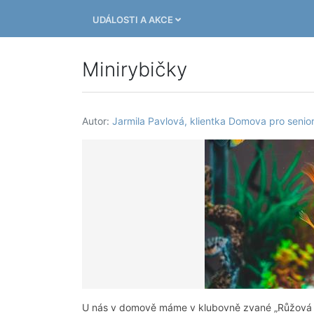
UDÁLOSTI A AKCE
Minirybičky
Autor:
Jarmila Pavlová, klientka Domova pro senio
U nás v domově máme v klubovně zvané „Růžová za