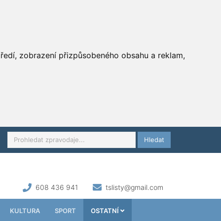
středí, zobrazení přizpůsobeného obsahu a reklam,
Hledat
608 436 941
tslisty@gmail.com
KULTURA
SPORT
OSTATNÍ