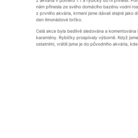
z akvária v poměru 1:1 a rybičky do ní přinesli. 
nám přinesla ze svého domácího bazénu vodní rost
z prvního akvária, krmení jsme dávali stejné jako 
den limonádové brčko.
Celá akce byla bedlivě sledována a komentována k
karantény. Rybičky prospívaly výborně. Když jsme u
ostatními, vrátili jsme je do původního akvária, k