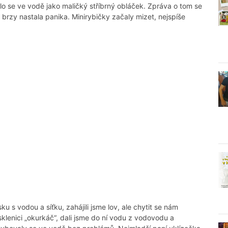
o se ve vodě jako maličký stříbrný obláček. Zpráva o tom se
ale brzy nastala panika. Minirybičky začaly mizet, nejspíše
s vodou a síťku, zahájili jsme lov, ale chytit se nám
klenici „okurkáč“, dali jsme do ní vodu z vodovodu a