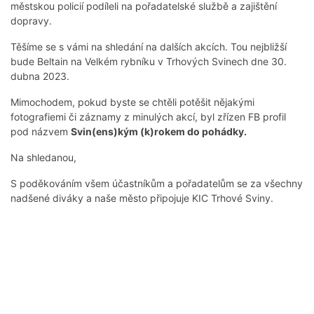
městskou policií podíleli na pořadatelské službě a zajištění
dopravy.
Těšíme se s vámi na shledání na dalších akcích. Tou nejbližší
bude Beltain na Velkém rybníku v Trhových Svinech dne 30.
dubna 2023.
Mimochodem, pokud byste se chtěli potěšit nějakými
fotografiemi či záznamy z minulých akcí, byl zřízen FB profil
pod názvem
Svin(ens)kým (k)rokem do pohádky.
Na shledanou,
S poděkováním všem účastníkům a pořadatelům se za všechny
nadšené diváky a naše město připojuje KIC Trhové Sviny.