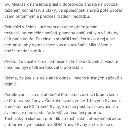
Sv. Mikuláš k nám letos přijel v doprovodu anděla na povoze
taženém koňmi tzv. žluťáky, ve společnosti andělů poté popřál
všem přítomným a přednesl tradiční modlitbu.
Pekelníci v čele s Luciferem nakonec přece jenom
rozjasnili potemnělé náměstí, plameny ohňů zářily a všude byl
cítit pach kouře. Pekelníci zatančili i svůj čertovský rej a nic
nebránilo, aby vyrazili mezi vás a společně s Mikulášem a
anděli rozdali nadílku.
Přesto, že Lucifer hrozil odnesením hříšníků do pekla, všichni
nakonec byli ušetřeni takového potrestání.
Věříme, že jste si z celé akce odnesli mnoho krásných zážitků a
dojmů.
Poděkování si za uskutečnění této akce zaslouží krom všech
aktérů rovněž ženy z Českého svazu žen v Trhových Svinech,
zaměstnanci KD Trhové Sviny, kteří se postarali o ozvučení a
svícení a v neposlední řadě MÚ za finanční podporu.
Technickým službám patří dík za technické zabezpečení akce
a dobrovolným hasičům z SDH Trhové Sviny za to, že se s