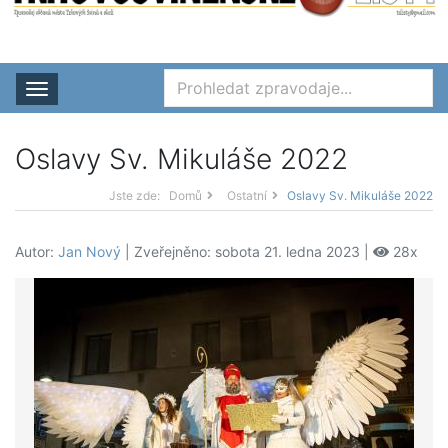
Rozbalit nabídku
Oslavy Sv. Mikuláše 2022
Jste zde:
Domů
Ostatní
Oslavy Sv. Mikuláše 2022
Autor:
Jan Nový
| Zveřejněno: sobota 21. ledna 2023 |
28x