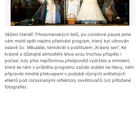
Vážení čtenáři Trhosvinenských listů, po covidové pauze jsme
vám mohli opět naplno předvést program, který byl věnován
oslavě Sv. Mikuláše, tentokrát s podtitulem „Krásný sen“. Ke
krásné a důstojné atmosféře letos svou trochou přispělo i
počasí, kdy přes nepříznivou předpověď vydrželo a mrholení,
které se nám v průběhu programu začalo snášet na hlavy, nám
připravilo mnohá překvapení v podobě různých světelných
efektů pod rozsvícenými reflektory osvětlovačů (viz přiložené
fotografie).