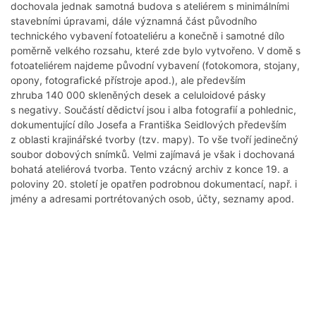
dochovala jednak samotná budova s ateliérem s minimálními
stavebními úpravami, dále významná část původního
technického vybavení fotoateliéru a konečně i samotné dílo
poměrně velkého rozsahu, které zde bylo vytvořeno. V domě s
fotoateliérem najdeme původní vybavení (fotokomora, stojany,
opony, fotografické přístroje apod.), ale především
zhruba 140 000 skleněných desek a celuloidové pásky
s negativy. Součástí dědictví jsou i alba fotografií a pohlednic,
dokumentující dílo Josefa a Františka Seidlových především
z oblasti krajinářské tvorby (tzv. mapy). To vše tvoří jedinečný
soubor dobových snímků. Velmi zajímavá je však i dochovaná
bohatá ateliérová tvorba. Tento vzácný archiv z konce 19. a
poloviny 20. století je opatřen podrobnou dokumentací, např. i
jmény a adresami portrétovaných osob, účty, seznamy apod.