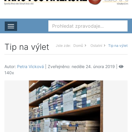
Rozbalit nabídku
Tip na výlet
Jste zde:
Domů
Ostatní
Tip na výlet
Autor:
Petra Vicková
| Zveřejněno: neděle 24. února 2019 |
140x