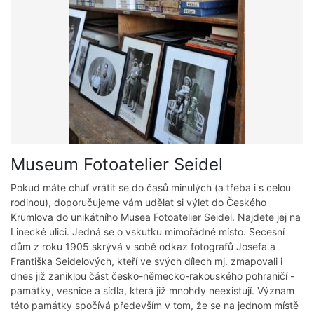
Museum Fotoatelier Seidel
Pokud máte chuť vrátit se do časů minulých (a třeba i s celou
rodinou), doporučujeme vám udělat si výlet do Českého
Krumlova do unikátního Musea Fotoatelier Seidel. Najdete jej na
Linecké ulici. Jedná se o vskutku mimořádné místo. Secesní
dům z roku 1905 skrývá v sobě odkaz fotografů Josefa a
Františka Seidelových, kteří ve svých dílech mj. zmapovali i
dnes již zaniklou část česko-německo-rakouského pohraničí -
památky, vesnice a sídla, která již mnohdy neexistují. Význam
této památky spočívá především v tom, že se na jednom místě