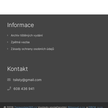
Informace
Archiv tištěných vydání
Zpětná vazba
Zásady ochrany osobních údajů
Kontakt
tslisty@gmail.com
608 436 941
© 2026
Zpravodaje365.cz
Vyvinuto společnostmi:
Bitproud s.r.o.
a
FIBOX, s.r.o.