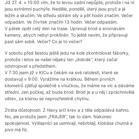
Již 27. 4. v 15:00 vím, že to levou zadní nepůjde, protože i na ní
jsou extrémní puchýře. Neděle, pondělí, úterý jsou pryč a já
ležím a skučím. Ve středu sbírám síly a pět hodin značím. Večer
odpadám. Ve čtvrtek značím 13 hodin. Večer odpadám.
V pátek opět celý den na trase. Upravuji brod a srovnávám
kameny, abych nebyl proklínán. To ještě nevím, že připravuji
past sám sobě. Večer? Co je to večer?
V sobotu před šestou ještě jedu na kole zkontrolovat fáborky,
protože i letos se našel nějaký ten „dobrák“, který začal
odstrojovat s předstihem.
V 7:30 jsem již v KICu a čekám na své ratolesti, které se
dostavují v 9:00. Vyrážíme na krátkou. Během prvních
kilometrů zjišťuji společně s vnučkou, že máme na víc a dáváme
střední. Jen počkej, až bude brod. Brod je a u něj i zpráchnivělá
větev, za kterou se neprozřetelně chytnu.
Ztráta důstojnosti. Z hlavy srčí krev a z těla odpadává bahno.
No, ale protože jsem „FRAJER“, tak to dám. Nakonec
spokojenost. Výšlapníci se usmívají, nebrblají, klobása chutná a
pivo má říz.