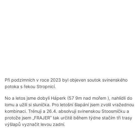
Při podzimních v roce 2023 byl objeven soutok svinenského
potoka s řekou Stropnicí.
No a letos jsme dobyli Háperk (57 9m nad mořem ), nahlídli do
lomu a užili si sluníčka. Pro letošní šlapání jsem zvolil vražednou
kombinaci. Trénuji a 26.4. absolvuji svinenskou Stoosmičku a
protože jsem „FRAJER“ tak určitě během týdne stačím tři trasy
výšlapů vyznačit levou zadní.