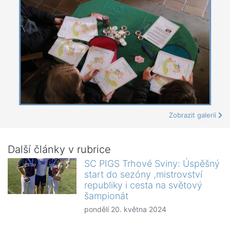
Zobrazit galerii
Další články v rubrice
SC PIGS Trhové Sviny: Úspěšný
start do sezóny ,mistrovství
republiky i cesta na světový
šampionát
pondělí 20. května 2024