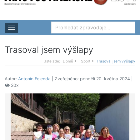
Rozbalit nabídku
Trasoval jsem výšlapy
Jste zde:
Domů
Sport
Trasoval jsem výšlapy
Autor:
Antonín Felenda
| Zveřejněno: pondělí 20. května 2024 |
20x