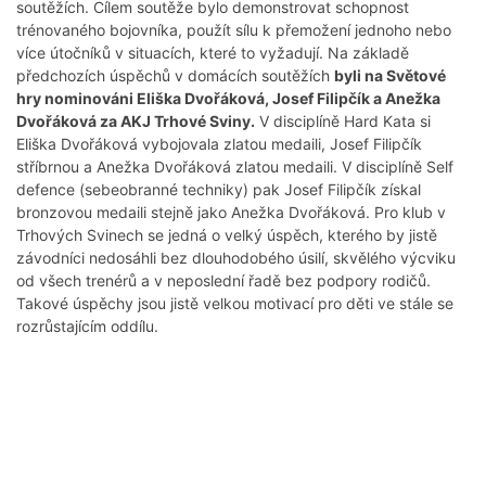
soutěžích. Cílem soutěže bylo demonstrovat schopnost
trénovaného bojovníka, použít sílu k přemožení jednoho nebo
více útočníků v situacích, které to vyžadují. Na základě
předchozích úspěchů v domácích soutěžích
byli na Světové
hry nominováni Eliška Dvořáková, Josef Filipčík a Anežka
Dvořáková za AKJ Trhové Sviny.
V disciplíně Hard Kata si
Eliška Dvořáková vybojovala zlatou medaili, Josef Filipčík
stříbrnou a Anežka Dvořáková zlatou medaili. V disciplíně Self
defence (sebeobranné techniky) pak Josef Filipčík získal
bronzovou medaili stejně jako Anežka Dvořáková. Pro klub v
Trhových Svinech se jedná o velký úspěch, kterého by jistě
závodníci nedosáhli bez dlouhodobého úsilí, skvělého výcviku
od všech trenérů a v neposlední řadě bez podpory rodičů.
Takové úspěchy jsou jistě velkou motivací pro děti ve stále se
rozrůstajícím oddílu.