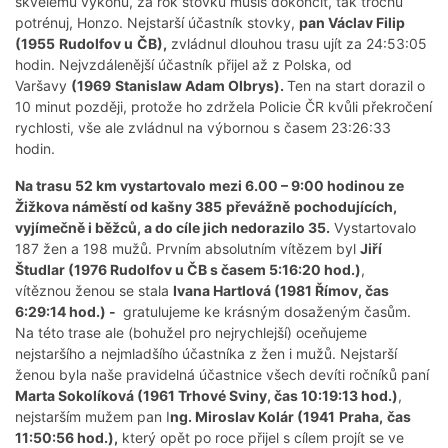
skvělému výkonu, za rok stovku musíš dokončit, tak trochu
potrénuj, Honzo. Nejstarší účastník stovky,
pan Václav Filip
(1955
Rudolfov u
ČB),
zvládnul dlouhou trasu ujít za 24:53:05
hodin. Nejvzdálenější účastník přijel až z Polska, od
Varšavy
(1969
Stanislaw Adam Olbrys).
Ten na start dorazil o
10 minut později, protože ho zdržela Policie ČR kvůli překročení
rychlosti, vše ale zvládnul na výbornou s časem 23:26:33
hodin.
Na trasu 52 km vystartovalo mezi 6.00 – 9:00 hodinou ze
Žižkova náměstí od kašny 385
převážně
pochodujících,
vyjímečně i běžců, a do cíle jich nedorazilo 35.
Vystartovalo
187 žen a 198 mužů. Prvním absolutním vítězem byl
Jiří
Študlar (1976 Rudolfov u ČB s časem 5:16:20 hod.)
,
vítěznou ženou se stala
Ivana Hartlová (1981 Římov, čas
6:29:14 hod.) -
gratulujeme ke krásným dosaženým časům.
Na této trase ale (bohužel pro nejrychlejší) oceňujeme
nejstaršího a nejmladšího účastníka z žen i mužů. Nejstarší
ženou byla naše pravidelná účastnice všech devíti ročníků paní
Marta Sokolíková (1961 Trhové Sviny, čas 10:19:13 hod.)
,
nejstarším mužem pan I
ng. Miroslav Kolár (1941
Praha,
čas
11:50:56 hod.),
který opět po roce přijel s cílem projít se ve