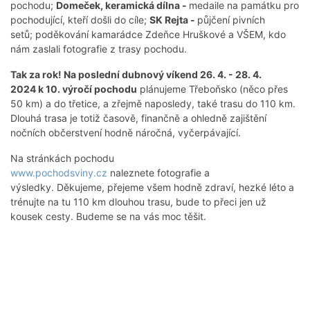
pochodu;
Domeček, keramická dílna -
medaile na památku pro
pochodující, kteří došli do cíle;
SK Rejta -
půjčení pivních
setů; poděkování kamarádce Zdeňce Hruškové a VŠEM, kdo
nám zaslali fotografie z trasy pochodu.
Tak za rok! Na poslední dubnový víkend 26. 4. - 28. 4.
2024 k 10. výročí pochodu
plánujeme Třeboňsko (něco přes
50 km) a do třetice, a zřejmě naposledy, také trasu do 110 km.
Dlouhá trasa je totiž časově, finančně a ohledně zajištění
nočních občerstvení hodně náročná, vyčerpávající.
Na stránkách pochodu
www.pochodsviny.cz
naleznete fotografie a
výsledky. Děkujeme, přejeme všem hodně zdraví, hezké léto a
trénujte na tu 110 km dlouhou trasu, bude to přeci jen už
kousek cesty. Budeme se na vás moc těšit.