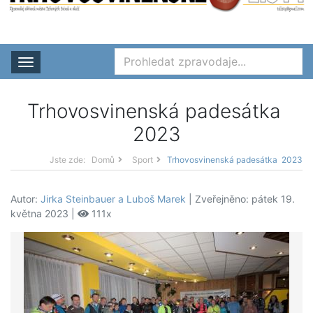
Rozbalit nabídku
Trhovosvinenská padesátka
2023
Jste zde:
Domů
Sport
Trhovosvinenská padesátka 2023
Autor:
Jirka Steinbauer a Luboš Marek
| Zveřejněno: pátek 19.
května 2023 |
111x