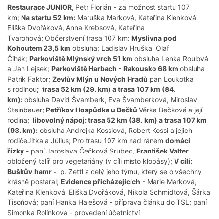
Restaurace JUNIOR,
Petr Florián - za možnost startu 107
km;
Na startu 52 km:
Maruška Marková, Kateřina Klenková,
Eliška Dvořáková, Anna Krebsová, Kateřina
Tvarohová; Občerstvení trasa 107 km:
Myslivna pod
Kohoutem 23,5 km
obsluha: Ladislav Hruška, Olaf
Čihák;
Parkoviště Mlýnský vrch 51 km
obsluha Lenka Roulová
a Jan Lejsek;
Parkoviště Harbach - Rakousko 68 km
obsluha
Patrik Faktor;
Zevlův Mlýn u Nových Hradů
pan Loukotka
s rodinou
;
trasa 52 km (29. km) a trasa 107 km (84.
km):
obsluha David Švamberk, Eva Švamberková, Miroslav
Steinbauer;
Petříkov Hospůdka u Bečků
Věrka Bečková
a její
rodina;
libovolný nápoj: trasa 52 km (38.
km) a trasa 107 km
(93. km):
obsluha Andrejka Kossiová, Robert Kossi a jejich
rodičeJitka a Július; Pro trasu 107 km nad ránem
domácí
řízky
- paní Jaroslava Čečková Srubec,
František Valter
obložený talíř pro vegetariány (v cíli místo klobásy);
V cíli:
Buškův
hamr -
p. Zettl a celý jeho týmu, který se o všechny
krásně postaral;
Evidence přicházejících
- Marie Marková,
Kateřina Klenková, Eliška Dvořáková, Nikola Schmidtová, Šárka
Tisoňová; paní Hanka Halešová - příprava článku do TSL; paní
Simonka Rolínková - provedení účetnictví