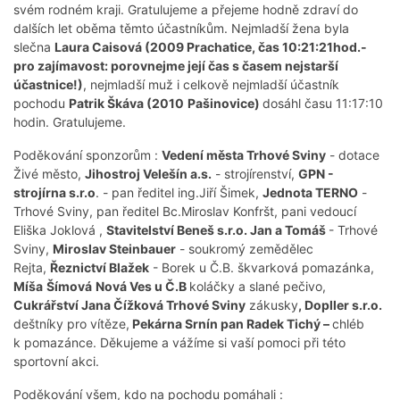
svém rodném kraji. Gratulujeme a přejeme hodně zdraví do
dalších let oběma těmto účastníkům. Nejmladší žena byla
slečna
Laura Caisová (2009 Prachatice, čas 10:21:21hod.-
pro zajímavost: porovnejme její čas s časem nejstarší
účastnice!)
, nejmladší muž i celkově nejmladší účastník
pochodu
Patrik Škáva (2010
Pašinovice)
dosáhl času 11:17:10
hodin. Gratulujeme.
Poděkování sponzorům :
Vedení města Trhové Sviny
- dotace
Živé město,
Jihostroj Velešín a.s.
- strojírenství,
GPN -
strojírna s.r.o
. - pan ředitel ing.Jiří Šimek,
Jednota TERNO
-
Trhové Sviny, pan ředitel Bc.Miroslav Konfršt, pani vedoucí
Eliška Joklová ,
Stavitelství Beneš s.r.o. Jan a Tomáš
- Trhové
Sviny,
Miroslav Steinbauer
- soukromý zemědělec
Rejta,
Řeznictví Blažek
- Borek u Č.B. škvarková pomazánka,
Míša
Šímová
Nová Ves u Č.B
koláčky a slané pečivo,
Cukrářství Jana Čížková Trhové Sviny
zákusky
, Dopller s.r.o.
deštníky pro vítěze,
Pekárna Srnín pan Radek Tichý –
chléb
k pomazánce. Děkujeme a vážíme si vaší pomoci při této
sportovní akci.
Poděkování všem, kdo na pochodu pomáhali :