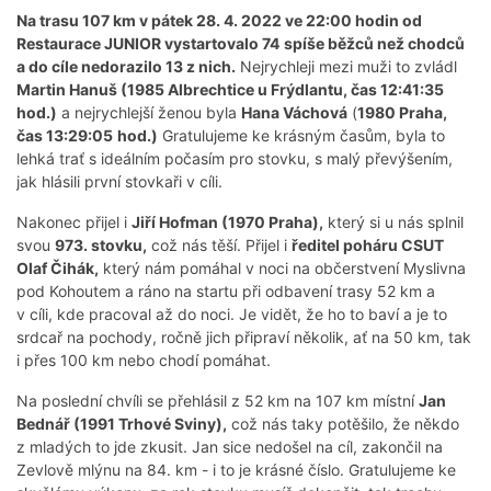
Na trasu 107 km v pátek 28. 4. 2022 ve 22:00 hodin od
Restaurace JUNIOR vystartovalo 74
spíše běžců než chodců
a do cíle nedorazilo 13 z nich.
Nejrychleji mezi muži to zvládl
Martin Hanuš (1985 Albrechtice u Frýdlantu, čas 12:41:35
hod.)
a nejrychlejší ženou byla
Hana Váchová
(
1980 Praha,
čas 13:29:05
hod.)
Gratulujeme ke krásným časům, byla to
lehká trať s ideálním počasím pro stovku, s malý převýšením,
jak hlásili první stovkaři v cíli.
Nakonec přijel i
Jiří Hofman (1970 Praha),
který si u nás splnil
svou
973. stovku,
což nás těší. Přijel i
ředitel poháru CSUT
Olaf Čihák,
který nám pomáhal v noci na občerstvení Myslivna
pod Kohoutem a ráno na startu při odbavení trasy 52 km a
v cíli, kde pracoval až do noci. Je vidět, že ho to baví a je to
srdcař na pochody, ročně jich připraví několik, ať na 50 km, tak
i přes 100 km nebo chodí pomáhat.
Na poslední chvíli se přehlásil z 52 km na 107 km místní
Jan
Bednář (1991 Trhové Sviny),
což nás taky potěšilo, že někdo
z mladých to jde zkusit. Jan sice nedošel na cíl, zakončil na
Zevlově mlýnu na 84. km - i to je krásné číslo. Gratulujeme ke