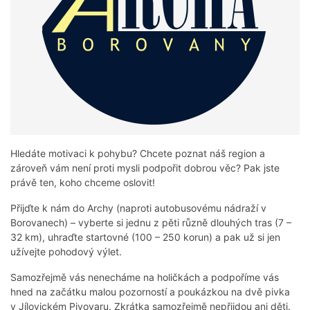
Hledáte motivaci k pohybu? Chcete poznat náš region a
zároveň vám není proti mysli podpořit dobrou věc? Pak jste
právě ten, koho chceme oslovit!
Přijďte k nám do Archy (naproti autobusovému nádraží v
Borovanech) – vyberte si jednu z pěti různě dlouhých tras (7 –
32 km), uhraďte startovné (100 – 250 korun) a pak už si jen
užívejte pohodový výlet.
Samozřejmě vás nenecháme na holičkách a podpoříme vás
hned na začátku malou pozorností a poukázkou na dvě pivka
v Jílovickém Pivovaru. Zkrátka samozřejmě nepřijdou ani děti.