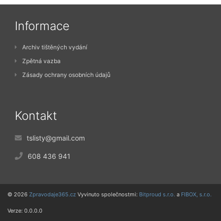
Informace
Archiv tištěných vydání
Zpětná vazba
Zásady ochrany osobních údajů
Kontakt
tslisty@gmail.com
608 436 941
© 2026
Zpravodaje365.cz
Vyvinuto společnostmi:
Bitproud s.r.o.
a
FIBOX, s.r.o.
Verze: 0.0.0.0