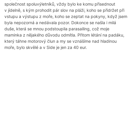
společnost spoluvýletníků, vždy bylo ke komu přisednout
v jídelně, s kým prohodit pár slov na pláži, koho se přidržet při
vstupu a výstupu z moře, koho se zeptat na pokyny, když jsem
byla nepozorná a nedávala pozor. Dokonce se našla i milá
duše, která se mnou podstoupila parasailing, což moje
maminka z nějakého důvodu odmítla. Přitom létání na padáku,
který táhne motorový člun a my se vznášíme nad hladinou
moře, bylo skvělé a v Side je jen za 40 eur.