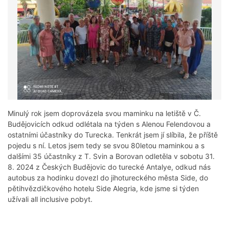
Minulý rok jsem doprovázela svou maminku na letiště v Č.
Budějovicích odkud odlétala na týden s Alenou Felendovou a
ostatními účastníky do Turecka. Tenkrát jsem jí slíbila, že příště
pojedu s ní. Letos jsem tedy se svou 80letou maminkou a s
dalšími 35 účastníky z T. Svin a Borovan odletěla v sobotu 31.
8. 2024 z Českých Budějovic do turecké Antalye, odkud nás
autobus za hodinku dovezl do jihotureckého města Side, do
pětihvězdičkového hotelu Side Alegria, kde jsme si týden
užívali all inclusive pobyt.