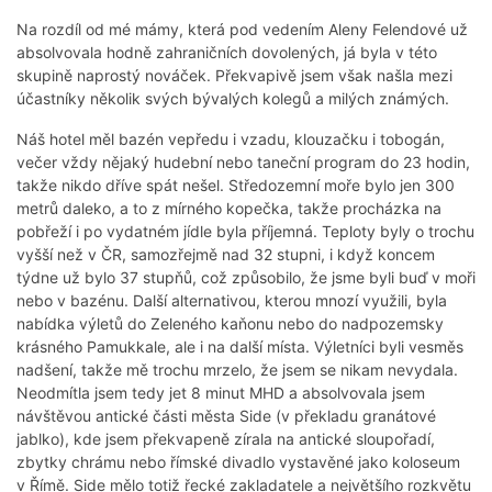
Na rozdíl od mé mámy, která pod vedením Aleny Felendové už
absolvovala hodně zahraničních dovolených, já byla v této
skupině naprostý nováček. Překvapivě jsem však našla mezi
účastníky několik svých bývalých kolegů a milých známých.
Náš hotel měl bazén vepředu i vzadu, klouzačku i tobogán,
večer vždy nějaký hudební nebo taneční program do 23 hodin,
takže nikdo dříve spát nešel. Středozemní moře bylo jen 300
metrů daleko, a to z mírného kopečka, takže procházka na
pobřeží i po vydatném jídle byla příjemná. Teploty byly o trochu
vyšší než v ČR, samozřejmě nad 32 stupni, i když koncem
týdne už bylo 37 stupňů, což způsobilo, že jsme byli buď v moři
nebo v bazénu. Další alternativou, kterou mnozí využili, byla
nabídka výletů do Zeleného kaňonu nebo do nadpozemsky
krásného Pamukkale, ale i na další místa. Výletníci byli vesměs
nadšení, takže mě trochu mrzelo, že jsem se nikam nevydala.
Neodmítla jsem tedy jet 8 minut MHD a absolvovala jsem
návštěvou antické části města Side (v překladu granátové
jablko), kde jsem překvapeně zírala na antické sloupořadí,
zbytky chrámu nebo římské divadlo vystavěné jako koloseum
v Římě. Side mělo totiž řecké zakladatele a největšího rozkvětu