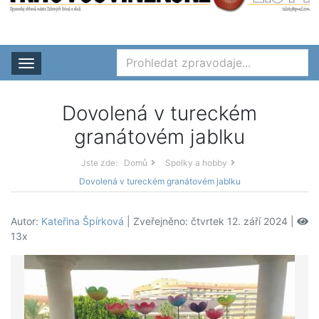
Rozbalit nabídku
Dovolená v tureckém
granátovém jablku
Jste zde:
Domů
Spolky a hobby
Dovolená v tureckém granátovém jablku
Autor:
Kateřina Špírková
| Zveřejněno: čtvrtek 12. září 2024 |
13x