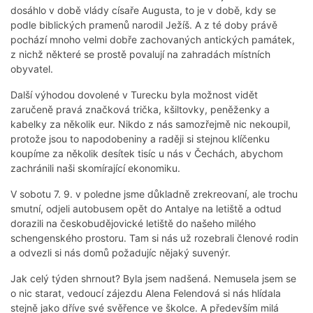
dosáhlo v době vlády císaře Augusta, to je v době, kdy se
podle biblických pramenů narodil Ježíš. A z té doby právě
pochází mnoho velmi dobře zachovaných antických památek,
z nichž některé se prostě povalují na zahradách místních
obyvatel.
Další výhodou dovolené v Turecku byla možnost vidět
zaručeně pravá značková trička, kšiltovky, peněženky a
kabelky za několik eur. Nikdo z nás samozřejmě nic nekoupil,
protože jsou to napodobeniny a raději si stejnou klíčenku
koupíme za několik desítek tisíc u nás v Čechách, abychom
zachránili naši skomírající ekonomiku.
V sobotu 7. 9. v poledne jsme důkladně zrekreovaní, ale trochu
smutní, odjeli autobusem opět do Antalye na letiště a odtud
dorazili na českobudějovické letiště do našeho milého
schengenského prostoru. Tam si nás už rozebrali členové rodin
a odvezli si nás domů požadujíc nějaký suvenýr.
Jak celý týden shrnout? Byla jsem nadšená. Nemusela jsem se
o nic starat, vedoucí zájezdu Alena Felendová si nás hlídala
stejně jako dříve své svěřence ve školce. A především milá