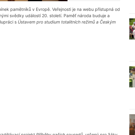
ínek pamětníků v Evropě. Veřejnosti je na webu přístupná od
mými svědky událostí 20. století. Paměť národa buduje a
lupráci s
Ústavem pro studium totalitních režimů a Českým
n vzdělávací projekt
Příběhy našich sousedů,
určený pro žáky