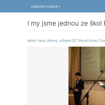
UDÁLOSTI A AKCE
I my jsme jednou ze škol
Autor:
Hana Jílková, učitelka ZŠ Trhové Sviny
| Zve