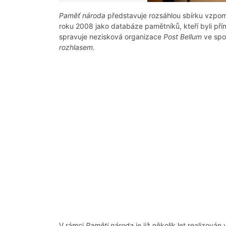
Paměť národa
představuje rozsáhlou sbírku vzpom
roku 2008 jako databáze pamětníků, kteří byli pří
spravuje nezisková organizace
Post Bellum
ve spo
rozhlasem.
V rámci
Paměti národa
je již několik let realizová