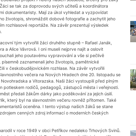
. Žáci se tak za doprovodu svých učitelů a koordinátora
i dokumentaristy. Mají za úkol vyhledat a vyzpovídat
ho životopis, shromáždit dobové fotografie a zachytit jeho
m rozhlasové reportáže. Na závěr prezentují výsledek
.
racovní tým vytvořili žáci druhého stupně – Rafael Janák,
a Alice Vávrová. I oni museli nejprve najít a oslovit
ouchali jeho poutavému vypravování a vše si pečlivě
, písemně zaznamenali jeho životopis, pamětnické
čili v českobudějovickém rozhlase. Na závěr vytvořili
Slavnostního večera na Nových Hradech dne 20. listopadu se
ti Novohradska a Vitorazska. Naši žáci vystoupili před plným
n potleskem rodičů, pedagogů, zástupců města i veřejnosti.
 měst předali žákům dárky jako poděkování za jejich úsilí.
rlík, který byl na slavnostním večeru rovněž přítomen. Také
entaristů oceněna. I tento výstup našich žáků se stane
zdrojem cenných zdroj informací o moderních českých
narodil v roce 1949 v obci Petříkov nedaleko Trhových Svinů.