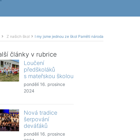
Z našich škol
I my jsme jednou ze škol Paměti národa
lší články v rubrice
Loučení
předškoláků
s mateřskou školou
pondělí 16. prosince
2024
Nová tradice
šerpování
deváťáků
pondělí 16. prosince