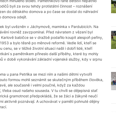
 letech minulého století. Pamětníkovo rané dětství nepatřilo
dičů byli za svou tehdy protistátní činnost – roznášení
ezen do dětského domova a po čase se dostal do náhradní
o domova odejít.
atínek byl uvězněn v Jáchymově, maminka v Pardubicích. Na
vění rovněž zavzpomínal. Před návratem z vězení byl
Karlově babičce se v dražbě podařilo koupit alespoň peřiny,
 1953 a bylo těsně po měnové reformě. Vedle lidí, kteří se
cenu, se v těžké životní situaci našli i dobří lidé, kteří
etkání s pamětníkem přineslo další příběhy, které by mohly
 dnů v době vykonávání základní vojenské služby, kdy v srpnu
ma u pana Petrlíka se mezi ním a našimi dětmi vytvořil
touto formou mohli seznámit se skutečným příběhem člověka,
mavé, ale současně i velmi poučné, když za každou
, třeba osud našeho souseda. V tu chvíli se dějepisná stať
orická gramotnost předpokládá, že se žáci a žákyně neučí
sami aktivně poznávají. A uchovávat v paměti pohnuté dějiny
ací.