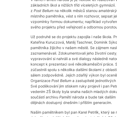
základních škol a nižších tříd víceletých gymnázií
z
Post Bellum
na několik měsíců stanou amatérským
místního pamětníka, vést s ním rozhovor, sepsat je
vzpomínky formou dokumentu; například vytvoření
svého projektu před veřejností a odbornou porotou
Už podruhé se do projektu zapojila i naše škola. P
Kateřina Kuruczová, Matěj Taschner, Dominik Sýkora 
pamětníka žijícího v našem městě. Se zájmem nasl
zaznamenávali. Zdokumentovali jeho životní cesty
vypravování si nahráli a své dialogy následně nato
koncept k prezentaci své několikaměsíční práce. 
zúčastnili spolu s několika dalšími školami z oblas
sálem zodpovědně. Jejich zdařilý výkon byl oceně
Organizace
Post Bellum
a zastupitelé jednotlivých
Své poděkování jim stiskem ruky projevil i pan Pet
vedením ZŠ školy byla snaha našich mladých dokum
součástí archivu
Paměti národa
a bude tak dalším 
dějinách dostupný dnešním i příštím generacím.
Naším pamětníkem byl pan Karel Petrlík, který se 