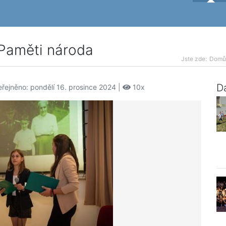
 Paměti národa
Jste zde:
Domů
Da
řejněno: pondělí 16. prosince 2024 |
10x