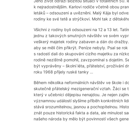
Jeho život odráží složitou situaci v totalitních 50.
k nejradostnějším. Karlovi rodiče včetně obou praro
letáků – odsouzeni a uvězněni. Malý Kája byl odv
rodiny ke své tetě a strýčkovi. Mohl tak z dětskéh
Všichni z rodiny byli odsouzeni na 12 a 13 let. T
jednu z takových smutných návštěv ve svém vyprá
veškerý majetek rodiny zabaven a dán do dražby. 
aby se měli čím přikrýt. Peníze nebyly. Psal se rok
s radostí dali do skupování cizího majetku za nízkou 
rodině nezištně pomohli, zavzpomínal s dojetím. S
být vyprávěny – školní léta, přátelství, prožívání
roku 1968 přijely ruské tanky …
Během několika neformálních návštěv ve škole i do
skutečně přátelský mezigenerační vztah. Žáci se 
který v učebnici dějepisu nenajdou. Je nejen zají
významnou událostí slyšíme příběh konkrétních lidí
stává srozumitelnou, jasnou a pochopitelnou. Hist
znát pouze historická fakta a data, ale minulost 
našeho národa by mělo být povinností všech gener