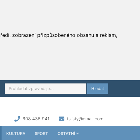
středí, zobrazení přizpůsobeného obsahu a reklam,
Hledat
608 436 941
tslisty@gmail.com
KULTURA
SPORT
OSTATNÍ