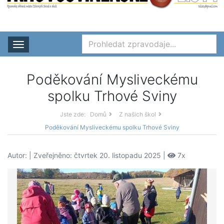
Rozbalit nabídku
Poděkování Mysliveckému
spolku Trhové Sviny
Jste zde:
Domů
Z našich škol
Poděkování Mysliveckému spolku Trhové Sviny
Autor:
| Zveřejněno: čtvrtek 20. listopadu 2025 |
7x