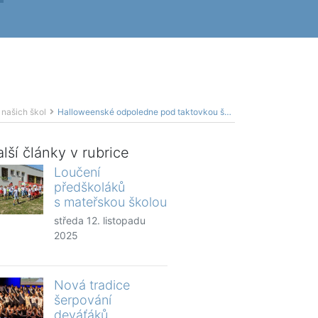
 našich škol
Halloweenské odpoledne pod taktovkou školní družiny
lší články v rubrice
Loučení
předškoláků
s mateřskou školou
středa 12. listopadu
2025
Nová tradice
šerpování
deváťáků