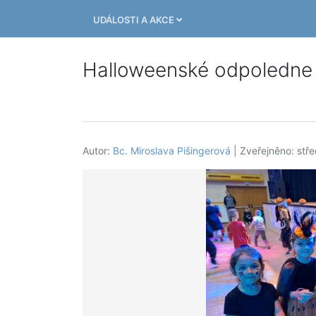
UDÁLOSTI A AKCE
Halloweenské odpoledne 
Autor:
Bc. Miroslava Pišingerová
| Zveřejněno: stře