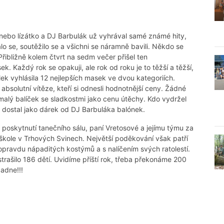
 nebo lízátko a DJ Barbulák už vyhrával samé známé hity,
lo se, soutěžilo se a všichni se náramně bavili. Někdo se
. Přibližně kolem čtvrt na sedm večer přišel ten
. Každý rok se opakuji, ale rok od roku je to těžší a těžší,
lek vyhlásila 12 nejlepších masek ve dvou kategoriích.
i absolutní vítěze, kteří si odnesli hodnotnější ceny. Žádné
malý balíček se sladkostmi jako cenu útěchy. Kdo vydržel
dostal jako dárek od DJ Barbuláka balónek.
oskytnutí tanečního sálu, paní Vretosové a jejímu týmu za
škole v Trhových Svinech. Největší poděkování však patří
 opravdu nápaditých kostýmů a s nalíčením svých ratolestí.
trašilo 186 dětí. Uvidíme příští rok, třeba překonáme 200
adne!!!