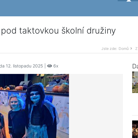
pod taktovkou školní družiny
Jste zde:
Domů
Z
Da
da 12. listopadu 2025 |
6x