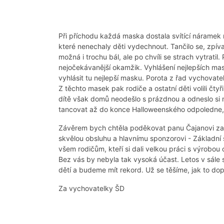
Při příchodu každá maska dostala svítící náramek
které nenechaly děti vydechnout. Tančilo se, zpíva
možná i trochu bál, ale po chvíli se strach vytratil
nejočekávanější okamžik. Vyhlášení nejlepších masek
vyhlásit tu nejlepší masku. Porota z řad vychovate
Z těchto masek pak rodiče a ostatní děti volili čtyř
dítě však domů neodešlo s prázdnou a odneslo si 
tancovat až do konce Halloweenského odpoledne, 
Závěrem bych chtěla poděkovat panu Čajanovi za p
skvělou obsluhu a hlavnímu sponzorovi - Základní 
všem rodičům, kteří si dali velkou práci s výrobou
Bez vás by nebyla tak vysoká účast. Letos v sále s
dětí a budeme mít rekord. Už se těšíme, jak to dop
Za vychovatelky ŠD