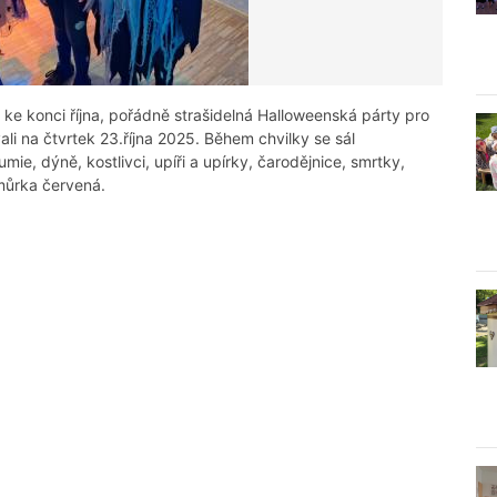
, ke konci října, pořádně strašidelná Halloweenská párty pro
ali na čtvrtek 23.října 2025. Během chvilky se sál
mie, dýně, kostlivci, upíři a upírky, čarodějnice, smrtky,
můrka červená.