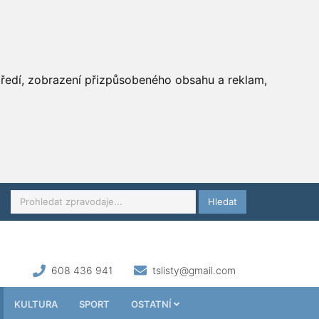
středí, zobrazení přizpůsobeného obsahu a reklam,
Hledat
608 436 941
tslisty@gmail.com
KULTURA
SPORT
OSTATNÍ