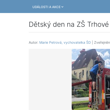
UDÁLOSTI A AKCE
Dětský den na ZŠ Trhové
Autor:
Marie Petrová, vychovatelka ŠD
| Zveřejněn