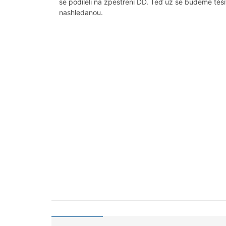
se podíleli na zpestření DD. Teď už se budeme těši
nashledanou.