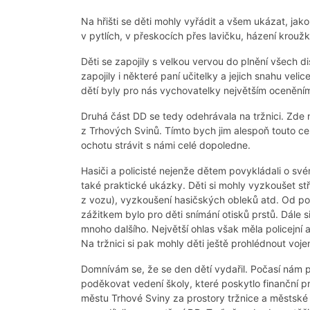
Na hřišti se děti mohly vyřádit a všem ukázat, jak
v pytlích, v přeskocích přes lavičku, házení kroužk
Děti se zapojily s velkou vervou do plnění všech di
zapojily i některé paní učitelky a jejich snahu veli
dětí byly pro nás vychovatelky největším ocenění
Druhá část DD se tedy odehrávala na tržnici. Zde ná
z Trhových Svinů. Tímto bych jim alespoň touto ce
ochotu strávit s námi celé dopoledne.
Hasiči a policisté nejenže dětem povykládali o své
také praktické ukázky. Děti si mohly vyzkoušet stří
z vozu), vyzkoušení hasičských obleků atd. Od pol
zážitkem bylo pro děti snímání otisků prstů. Dále s
mnoho dalšího. Největší ohlas však měla policejní
Na tržnici si pak mohly děti ještě prohlédnout voje
Domnívám se, že se den dětí vydařil. Počasí nám p
poděkovat vedení školy, které poskytlo finanční p
městu Trhové Sviny za prostory tržnice a městské 