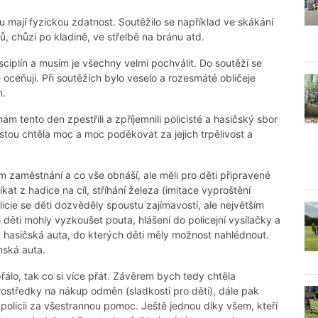
ou mají fyzickou zdatnost. Soutěžilo se například ve skákání
ů, chůzi po kladině, ve střelbě na bránu atd.
sciplín a musím je všechny velmi pochválit. Do soutěží se
ce oceňuji. Při soutěžích bylo veselo a rozesmáté obličeje
m.
m tento den zpestřili a zpříjemnili policisté a hasičský sbor
stou chtěla moc a moc poděkovat za jejich trpělivost a
m zaměstnání a co vše obnáší, ale měli pro děti připravené
kat z hadice na cíl, stříhání železa (imitace vyproštění
icie se děti dozvěděly spoustu zajímavostí, ale největším
i děti mohly vyzkoušet pouta, hlášení do policejní vysílačky a
 a hasičská auta, do kterých děti měly možnost nahlédnout.
nská auta.
řálo, tak co si více přát. Závěrem bych tedy chtěla
rostředky na nákup odměn (sladkosti pro děti), dále pak
policii za všestrannou pomoc. Ještě jednou díky všem, kteří