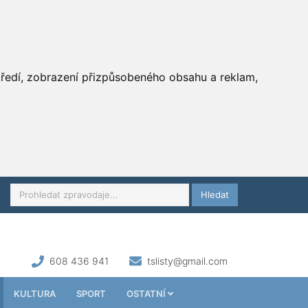
středí, zobrazení přizpůsobeného obsahu a reklam,
Hledat
608 436 941
tslisty@gmail.com
KULTURA
SPORT
OSTATNÍ