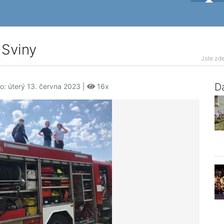
 Sviny
Jste zde
Da
o: úterý 13. června 2023 |
16x