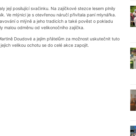
y její posilující svačinku. Na zajíčkové stezce lesem plnily
k. Ve mlýnici je s otevřenou náručí přivítala paní mlynářka.
pravování o mlýně a jeho tradicích a také pověst o pokladu
šly malou odměnu od velikonočního zajíčka.
artině Doudové a jejím přátelům za možnost uskutečnit tuto
jejich velikou ochotu se do celé akce zapojit.