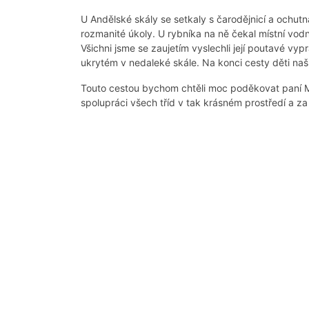
U Andělské skály se setkaly s čarodějnicí a ochutnal
rozmanité úkoly. U rybníka na ně čekal místní vodní
Všichni jsme se zaujetím vyslechli její poutavé vy
ukrytém v nedaleké skále. Na konci cesty děti na
Touto cestou bychom chtěli moc poděkovat paní M
spolupráci všech tříd v tak krásném prostředí a za 