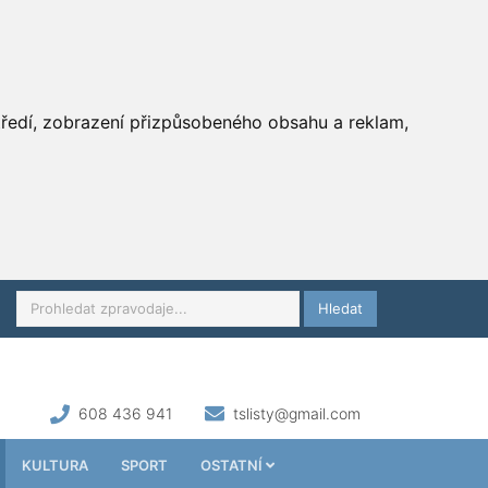
středí, zobrazení přizpůsobeného obsahu a reklam,
Hledat
608 436 941
tslisty@gmail.com
KULTURA
SPORT
OSTATNÍ