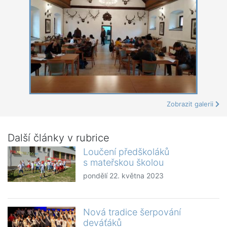
Zobrazit galerii
Další články v rubrice
Loučení předškoláků
s mateřskou školou
pondělí 22. května 2023
Nová tradice šerpování
deváťáků