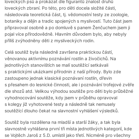
loveckých psů a prokázat dle figurantů znalost druhů
loveckých zbraní. Po této, pro děti docela složité části,
následovala teoretická část, tj. vědomostní testy ze zoologie,
botaniky a dějin a tradic spojených s myslivostí. Tuto část jsem
připravoval osobně a po domluvě s panem Ženčuchem jsem ji
pojal více přírodovědně. Hlavním důvodem bylo, aby nebyly
příliš zvýhodněny děti z mysliveckých rodin.
Celá soutěž byla následně završena praktickou částí,
věnovanou aktivnímu poznávání rostlin a živočichů. Na
jednotlivých stanovištích se malí soutěžící setkávali
s praktickými ukázkami přírodnin z naší přírody. Bylo zde
zastoupeno jednak klasické poznávaní rostlin, dřevin
s přesahem do lesnické činnosti, ale i poznávání trofejové zvěře
dle shozů atd. Velikou výhodou soutěže pro děti bylo průběžné
vyhodnocování soutěže, kdy jsem v průběhu opravoval
s kolegy již vyhotovené testy a následně tak nemusely
soutěžící dlouho čekat na slavnostní vyhlášení výsledků.
Soutěž byla rozdělena na mladší a starší žáky, a tak byla
slavnostně vyhlášena první tři místa jednotlivých kategorií, kde
se Vojtěch Jaroš z 5.D. umístil jako třetí. Nicméně pro všechny