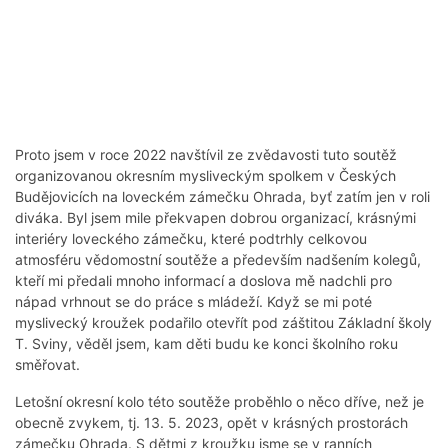
Proto jsem v roce 2022 navštívil ze zvědavosti tuto soutěž
organizovanou okresním mysliveckým spolkem v Českých
Budějovicích na loveckém zámečku Ohrada, byť zatím jen v roli
diváka. Byl jsem mile překvapen dobrou organizací, krásnými
interiéry loveckého zámečku, které podtrhly celkovou
atmosféru vědomostní soutěže a především nadšením kolegů,
kteří mi předali mnoho informací a doslova mě nadchli pro
nápad vrhnout se do práce s mládeží. Když se mi poté
myslivecký kroužek podařilo otevřít pod záštitou Základní školy
T. Sviny, věděl jsem, kam děti budu ke konci školního roku
směřovat.
Letošní okresní kolo této soutěže proběhlo o něco dříve, než je
obecně zvykem, tj. 13. 5. 2023, opět v krásných prostorách
zámečku Ohrada. S dětmi z kroužku jsme se v ranních