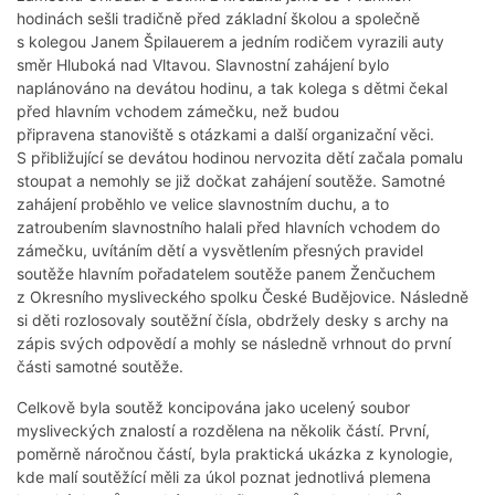
hodinách sešli tradičně před základní školou a společně
s kolegou Janem Špilauerem a jedním rodičem vyrazili auty
směr Hluboká nad Vltavou. Slavnostní zahájení bylo
naplánováno na devátou hodinu, a tak kolega s dětmi čekal
před hlavním vchodem zámečku, než budou
připravena stanoviště s otázkami a další organizační věci.
S přibližující se devátou hodinou nervozita dětí začala pomalu
stoupat a nemohly se již dočkat zahájení soutěže. Samotné
zahájení proběhlo ve velice slavnostním duchu, a to
zatroubením slavnostního halali před hlavních vchodem do
zámečku, uvítáním dětí a vysvětlením přesných pravidel
soutěže hlavním pořadatelem soutěže panem Ženčuchem
z Okresního mysliveckého spolku České Budějovice. Následně
si děti rozlosovaly soutěžní čísla, obdržely desky s archy na
zápis svých odpovědí a mohly se následně vrhnout do první
části samotné soutěže.
Celkově byla soutěž koncipována jako ucelený soubor
mysliveckých znalostí a rozdělena na několik částí. První,
poměrně náročnou částí, byla praktická ukázka z kynologie,
kde malí soutěžící měli za úkol poznat jednotlivá plemena