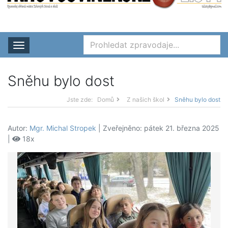
Rozbalit nabídku
Sněhu bylo dost
Jste zde:
Domů
Z našich škol
Sněhu bylo dost
Autor:
Mgr. Michal Stropek
| Zveřejněno: pátek 21. března 2025
|
18x