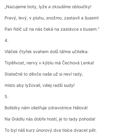
„Nazujeme boty, lyže a zkoušíme obloučky!
Pravý, levý, v pluhu, snožmo, zastavit a šusem!
Pan řidič už na nás čeká na zastávce s busem.“
4.
Vláček čtyřek svahem dolů táhne učitelka.
Trpělivost, nervy v kýblu má Čechová Lenka!
Statečné to děvče naše už si neví rady,
místo aby lyžovali, válej radši sudy!
5.
Bolístky nám ošetřuje zdravotnice Hálová!
Na Grádlu nás dobře hostí, je to tady pohoda!
To byl náš kurz únorový dva tisíce dvacet pět.