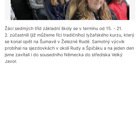
Žáci sedmých tříd základní školy se v termínu od 15. - 21.
2. zúčastnili (již můžeme říci tradičního) lyžařského kurzu, který
se konal opět na Šumavě v Železné Rudě. Samotný výcvik
probíhal na sjezdovkách v okolí Rudy a Špičáku a na jeden den
jsme zavítali i do sousedního Německa do střediska Velký
Javor.