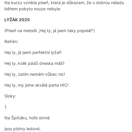
Na kurzu vznikla píseň, která je důkazem, že o dobrou náladu
během pobytu nouze nebyla:
LYŽÁK 2025
(Píseň na melodii „Hej ty, já jsem taky popelář“)
Refrén:
Hej ty, já jsem perfektní lyžař!
Hej ty, kolik pádů dneska máš?
Hej ty, zatím nemám vůbec nic!
Hej ty, my jsme skvělá parta HIC!
Sloky:
1.
Na Špičáku, hoře strmé
jsou plotny ledové,