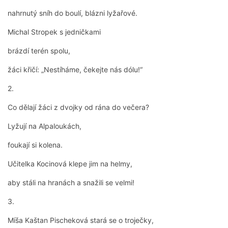
nahrnutý sníh do boulí, blázni lyžařové.
Michal Stropek s jedničkami
brázdí terén spolu,
žáci křičí: „Nestíháme, čekejte nás dólu!“
2.
Co dělají žáci z dvojky od rána do večera?
Lyžují na Alpaloukách,
foukají si kolena.
Učitelka Kocinová klepe jim na helmy,
aby stáli na hranách a snažili se velmi!
3.
Míša Kaštan Pischeková stará se o troječky,