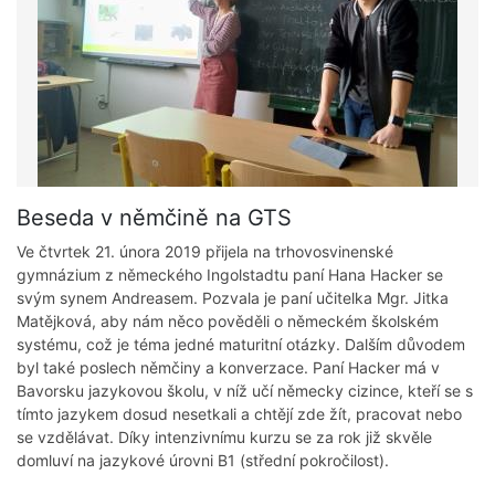
Beseda v němčině na GTS
Ve čtvrtek 21. února 2019 přijela na trhovosvinenské
gymnázium z německého Ingolstadtu paní Hana Hacker se
svým synem Andreasem. Pozvala je paní učitelka Mgr. Jitka
Matějková, aby nám něco pověděli o německém školském
systému, což je téma jedné maturitní otázky. Dalším důvodem
byl také poslech němčiny a konverzace. Paní Hacker má v
Bavorsku jazykovou školu, v níž učí německy cizince, kteří se s
tímto jazykem dosud nesetkali a chtějí zde žít, pracovat nebo
se vzdělávat. Díky intenzivnímu kurzu se za rok již skvěle
domluví na jazykové úrovni B1 (střední pokročilost).