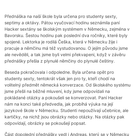
Přednáška na naší škole byla určena pro studenty sexty,
septimy a oktávy. Pátou vyučovací hodinu seznámila paní
Hacker sextány se školským systémem v Německu, zejména v
Bavorsku. Šestou hodinu pak poslední dva ročníky, které byly
spojené. Lektorka je rodilá Češka, která v Německu žije i
pracuje a němčinu má též vystudovanou. O jejím původu jsme
ale nevěděli, a tak jsme byli velmi překvapeni, když v závěru
přednášky přešla z plynulé němčiny do plynulé češtiny.
Beseda pokračovala i odpoledne. Byla určena opět pro
studenty sexty, tentokrát však jen pro ty, kteří chodí na
volitelný předmět německá konverzace. Od školského systému
jsme přešli na běžné mluvení, kdy jsme odpovídali na
pokládané otázky a pokoušeli se konverzovat. Paní Hacker
nám na konci také předvedla, jak probíhá výuka na její
jazykové škole v Německu. Studenti nepoužívají učebnice, ale
kartičky, na nichž jsou obrázky nebo otázky. Na otázky pak
odpovídají, obrázky se pokoušejí popsat.
Část dopolední přednášky vedl i Andreas, který se v Německu