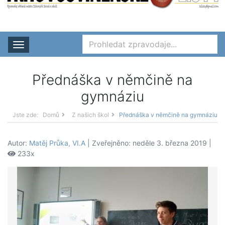
Rozbalit nabídku
Přednáška v němčině na
gymnáziu
Jste zde:
Domů
Z našich škol
Přednáška v němčině na gymnáziu
Autor:
Matěj Průka, VI.A
| Zveřejněno: neděle 3. března 2019 |
233x