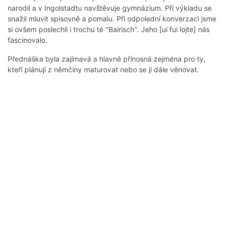
narodil a v Ingolstadtu navštěvuje gymnázium. Při výkladu se
snažil mluvit spisovně a pomalu. Při odpolední konverzaci jsme
si ovšem poslechli i trochu té "Bairisch". Jeho [uí fui lojte] nás
fascinovalo.
Přednáška byla zajímavá a hlavně přínosná zejména pro ty,
kteří plánují z němčiny maturovat nebo se jí dále věnovat.