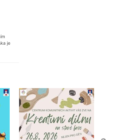
ním
ka je