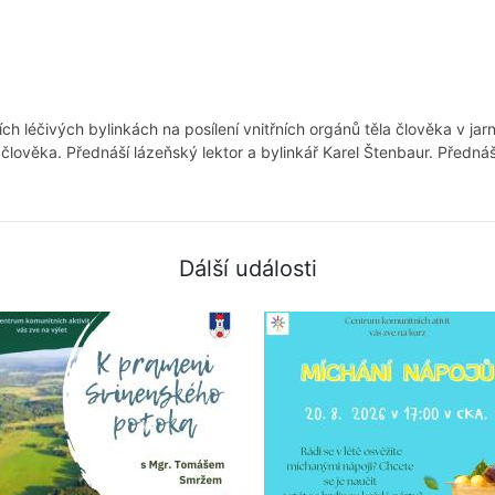
h léčivých bylinkách na posílení vnitřních orgánů těla člověka v jar
člověka. Přednáší lázeňský lektor a bylinkář Karel Štenbaur. Přednáš
Dálší události