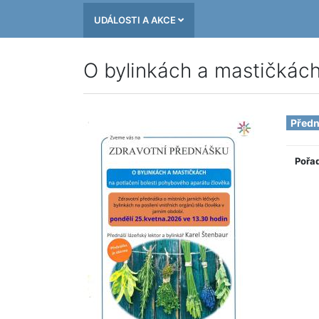
UDÁLOSTI A AKCE
O bylinkách a mastičkác
Před
Pořa