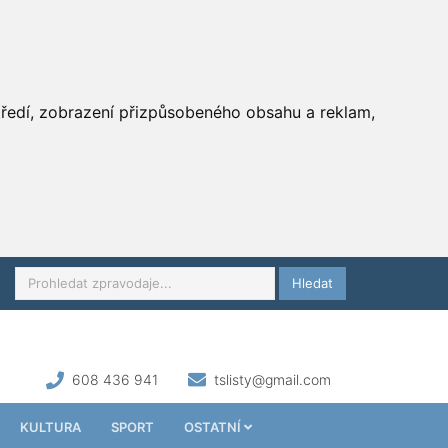
středí, zobrazení přizpůsobeného obsahu a reklam,
Hledat
608 436 941
tslisty@gmail.com
KULTURA
SPORT
OSTATNÍ