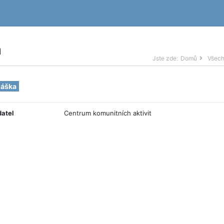
h
Jste zde:
Domů
Všech
náška
datel
Centrum komunitních aktivit