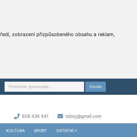
středí, zobrazení přizpůsobeného obsahu a reklam,
Hledat
608 436 941
tslisty@gmail.com
KULTURA
SPORT
OSTATNÍ