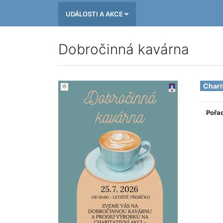
UDÁLOSTI A AKCE
Dobročinná kavárna
Chari
Pořa