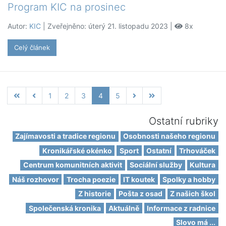
Program KIC na prosinec
Autor:
KIC
| Zveřejněno: úterý 21. listopadu 2023 |
8x
Celý článek
1
2
3
4
5
Ostatní rubriky
Zajímavosti a tradice regionu
Osobnosti našeho regionu
Kronikářské okénko
Sport
Ostatní
Trhováček
Centrum komunitních aktivit
Sociální služby
Kultura
Náš rozhovor
Trocha poezie
IT koutek
Spolky a hobby
Z historie
Pošta z osad
Z našich škol
Společenská kronika
Aktuálně
Informace z radnice
Slovo má ...