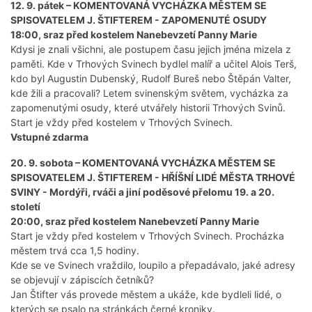
12. 9. pátek – KOMENTOVANÁ VYCHÁZKA MĚSTEM SE
SPISOVATELEM J. ŠTIFTEREM - ZAPOMENUTÉ OSUDY
18:00, sraz před kostelem Nanebevzetí Panny Marie
Kdysi je znali všichni, ale postupem času jejich jména mizela z
paměti. Kde v Trhových Svinech bydlel malíř a učitel Alois Terš,
kdo byl Augustin Dubenský, Rudolf Bureš nebo Štěpán Valter,
kde žili a pracovali? Letem svinenským světem, vycházka za
zapomenutými osudy, které utvářely historii Trhových Svinů.
Start je vždy před kostelem v Trhových Svinech.
Vstupné zdarma
20. 9. sobota – KOMENTOVANÁ VYCHÁZKA MĚSTEM SE
SPISOVATELEM J. ŠTIFTEREM - HŘÍŠNÍ LIDÉ MĚSTA TRHOVÉ
SVINY - Mordýři, rváči a jiní poděsové přelomu 19. a 20.
století
20:00, sraz před kostelem Nanebevzetí Panny Marie
Start je vždy před kostelem v Trhových Svinech. Procházka
městem trvá cca 1,5 hodiny.
Kde se ve Svinech vraždilo, loupilo a přepadávalo, jaké adresy
se objevují v zápiscích četníků?
Jan Štifter vás provede městem a ukáže, kde bydleli lidé, o
kterých se psalo na stránkách černé kroniky.