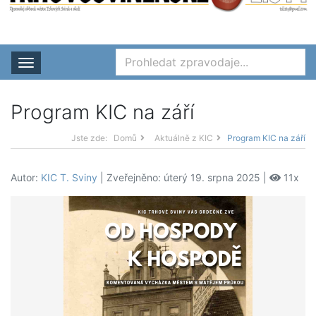
Rozbalit nabídku
Program KIC na září
Jste zde:
Domů
Aktuálně z KIC
Program KIC na září
Autor:
KIC T. Sviny
| Zveřejněno: úterý 19. srpna 2025 |
11x