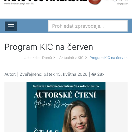
Rozbalit nabídku
Program KIC na červen
Jste zde:
Domů
Aktuálně z KIC
Program KIC na červen
Autor:
| Zveřejněno: pátek 15. května 2026 |
28x