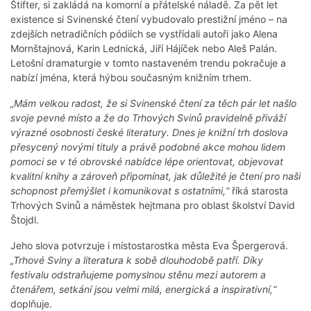
Štifter, si zakládá na komorní a přátelské náladě. Za pět let
existence si Svinenské čtení vybudovalo prestižní jméno – na
zdejších netradičních pódiích se vystřídali autoři jako Alena
Mornštajnová, Karin Lednická, Jiří Hájíček nebo Aleš Palán.
Letošní dramaturgie v tomto nastaveném trendu pokračuje a
nabízí jména, která hýbou současným knižním trhem.
„Mám velkou radost, že si Svinenské čtení za těch pár let našlo
svoje pevné místo a že do Trhových Svinů pravidelně přiváží
výrazné osobnosti české literatury. Dnes je knižní trh doslova
přesycený novými tituly a právě podobné akce mohou lidem
pomoci se v té obrovské nabídce lépe orientovat, objevovat
kvalitní knihy a zároveň připomínat, jak důležité je čtení pro naši
schopnost přemýšlet i komunikovat s ostatními,“
říká starosta
Trhových Svinů a náměstek hejtmana pro oblast školství David
Štojdl.
Jeho slova potvrzuje i místostarostka města Eva Špergerová.
„Trhové Sviny a literatura k sobě dlouhodobě patří. Díky
festivalu odstraňujeme pomyslnou stěnu mezi autorem a
čtenářem, setkání jsou velmi milá, energická a inspirativní,“
doplňuje.