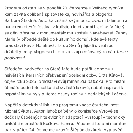
Program odstartuje v pondělí 20. července u Velkého rybníka,
kam zavítá oblíbená spisovatelka, novinářka a blogerka
Barbora Šťastná. Autorka známá svým pozorovacím talentem a
humorem otevře festival v kulisách letní vodní hladiny. V úterý
se dění přesune k monumentálnímu kostelu Nanebevzetí Panny
Marie (v případě deště do kulturního domu), kde své texty
představí Pavla Horáková. Ta do Svinů přijíždí s vizitkou
držitelky ceny Magnesia Litera za svůj oceňovaný román
Teorie
podivnosti
.
Středeční podvečer na Staré faře bude patřit jednomu z
největších literárních překvapení poslední doby. Ditta Kůtová,
objev roku 2025, představí svůj román
Zlá babička
. Pro místní
čtenáře bude toto setkání obzvláště lákavé, neboť inspirací k
napsání knihy byly autorce osudy rodiny z nedalekých Ločenic.
Napětí a detektivní linku do programu vnese čtvrteční host
Michal Sýkora. Autor, jehož příběhy o komisařce Výrové se
dočkaly úspěšných televizních adaptací, vystoupí v technicky
unikátním prostředí Buškova hamru. Pětidenní literární maraton
pak v pátek 24. července uzavře Štěpán Javůrek. Vypravěč