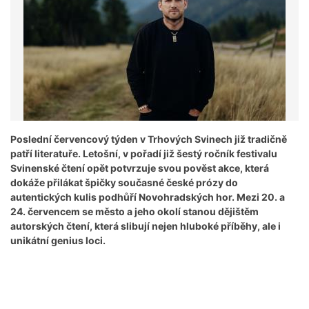
Poslední červencový týden v Trhových Svinech již tradičně
patří literatuře. Letošní, v pořadí již šestý ročník festivalu
Svinenské čtení opět potvrzuje svou pověst akce, která
dokáže přilákat špičky současné české prózy do
autentických kulis podhůří Novohradských hor. Mezi 20. a
24. červencem se město a jeho okolí stanou dějištěm
autorských čtení, která slibují nejen hluboké příběhy, ale i
unikátní genius loci.