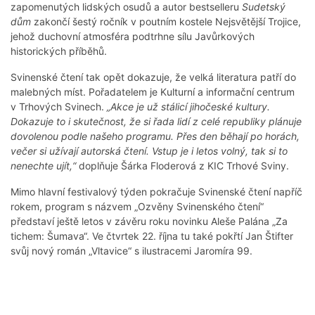
zapomenutých lidských osudů a autor bestselleru
Sudetský
dům
zakončí šestý ročník v poutním kostele Nejsvětější Trojice,
jehož duchovní atmosféra podtrhne sílu Javůrkových
historických příběhů.
Svinenské čtení tak opět dokazuje, že velká literatura patří do
malebných míst. Pořadatelem je Kulturní a informační centrum
v Trhových Svinech.
„Akce je už stálicí jihočeské kultury.
Dokazuje to i skutečnost, že si řada lidí z celé republiky plánuje
dovolenou podle našeho programu. Přes den běhají po horách,
večer si užívají autorská čtení. Vstup je i letos volný, tak si to
nenechte ujít,“
doplňuje Šárka Floderová z KIC Trhové Sviny.
Mimo hlavní festivalový týden pokračuje Svinenské čtení napříč
rokem, program s názvem „Ozvěny Svinenského čtení“
představí ještě letos v závěru roku novinku Aleše Palána „Za
tichem: Šumava“. Ve čtvrtek 22. října tu také pokřtí Jan Štifter
svůj nový román „Vltavice“ s ilustracemi Jaromíra 99.