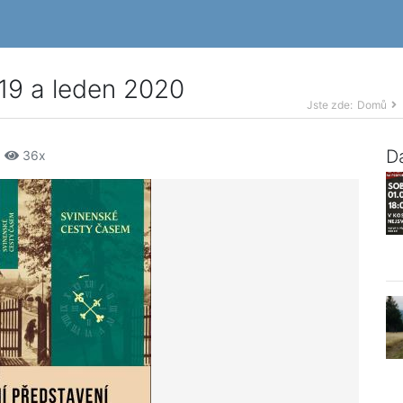
19 a leden 2020
Jste zde:
Domů
Da
|
36x