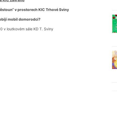
pěstoun“ v prostorech KIC Trhové Sviny
dobíjí mobil domorodci?
00 v loutkovém sále KD T. Sviny