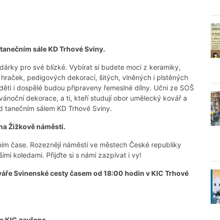
 tanečním sále KD Trhové Sviny.
dárky pro své blízké. Vybírat si budete moci z keramiky,
hraček, pedigových dekorací, šitých, vlněných i plstěných
 děti i dospělé budou připraveny řemeslné dílny. Učni ze SOŠ
ánoční dekorace, a ti, kteří studují obor umělecký kovář a
d tanečním sálem KD Trhové Sviny.
 na Žižkově náměstí.
ntním čase. Rozeznějí náměstí ve městech České republiky
šími koledami. Přijďte si s námi zazpívat i vy!
ováře Svinenské cesty časem od 18:00 hodin v KIC Trhové
de KIC zavřeno