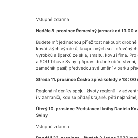
Vstupné zdarma
Neděle 8. prosince Řemeslný jarmark od 13:00 v
Budete mít jedinečnou příležitost nakoupit drobné 
kovářských výrobků, koupelových solí, dřevěných 
výrobků a šperků ze skla, smaltu, kovu i fima. Pro
a SOU Trhové Sviny, připraví drobné občerstvení, v
zámečník pasíř, předvedou své umění v parku pře
Středa 11. prosince Česko zpívá koledy v 18 : 00
Regionální deníky spojují životy regionů i v adve
i v zahraničí, kde se přidají krajané, pěti nejznáměj
Úterý 10. prosince Představení knihy Daniela K
Sviny
Vstupné zdarma
Pondělí 23. prosince – čtvrtek 2. ledna 2020 bu