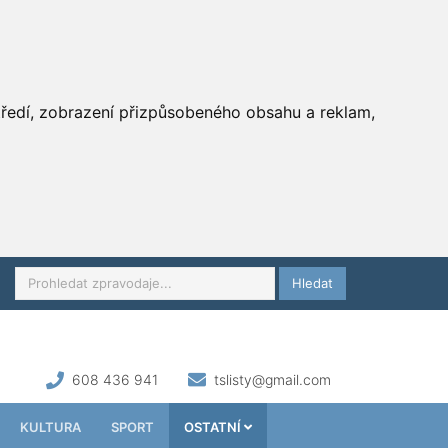
středí, zobrazení přizpůsobeného obsahu a reklam,
Hledat
608 436 941
tslisty@gmail.com
KULTURA
SPORT
OSTATNÍ