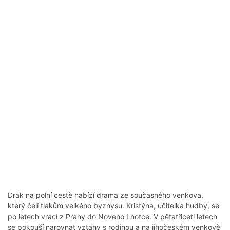
Drak na polní cestě nabízí drama ze současného venkova,
který čelí tlakům velkého byznysu. Kristýna, učitelka hudby, se
po letech vrací z Prahy do Nového Lhotce. V pětatřiceti letech
se pokouší narovnat vztahy s rodinou a na jihočeském venkově