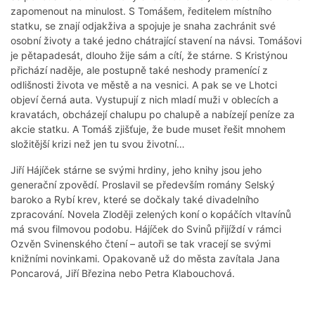
zapomenout na minulost. S Tomášem, ředitelem místního
statku, se znají odjakživa a spojuje je snaha zachránit své
osobní životy a také jedno chátrající stavení na návsi. Tomášovi
je pětapadesát, dlouho žije sám a cítí, že stárne. S Kristýnou
přichází naděje, ale postupně také neshody pramenící z
odlišnosti života ve městě a na vesnici. A pak se ve Lhotci
objeví černá auta. Vystupují z nich mladí muži v oblecích a
kravatách, obcházejí chalupu po chalupě a nabízejí peníze za
akcie statku. A Tomáš zjišťuje, že bude muset řešit mnohem
složitější krizi než jen tu svou životní…
Jiří Hájíček stárne se svými hrdiny, jeho knihy jsou jeho
generační zpovědí. Proslavil se především romány Selský
baroko a Rybí krev, které se dočkaly také divadelního
zpracování. Novela Zloději zelených koní o kopáčích vltavínů
má svou filmovou podobu. Hájíček do Svinů přijíždí v rámci
Ozvěn Svinenského čtení – autoři se tak vracejí se svými
knižními novinkami. Opakovaně už do města zavítala Jana
Poncarová, Jiří Březina nebo Petra Klabouchová.