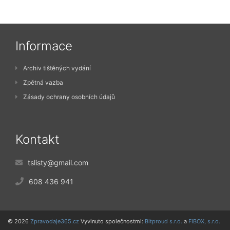
Informace
Archiv tištěných vydání
Zpětná vazba
Zásady ochrany osobních údajů
Kontakt
tslisty@gmail.com
608 436 941
© 2026
Zpravodaje365.cz
Vyvinuto společnostmi:
Bitproud s.r.o.
a
FIBOX, s.r.o.