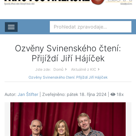
Rozbalit nabídku
Ozvěny Svinenského čtení:
Přijíždí Jiří Hájíček
Jste zde:
Domů
Aktuálně z KIC
Ozvěny Svinenského čtení: Přijíždí Jiří Hájíček
Autor:
Jan Štifter
| Zveřejněno: pátek 18. října 2024 |
18x