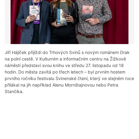
Jiří Hájíček přijíždí do Trhových Svinů s novým románem Drak
na polní cestě. V Kulturním a informačním centru na Žižkově
náměstí představí svou knihu ve středu 27. listopadu od 18
hodin. Do města zavítá po třech letech – byl prvním hostem
prvního ročníku festivalu Svinenské čtení, který ve stejném roce
přilákal na jih například Alenu Mornštajnovou nebo Petra
Stančíka.