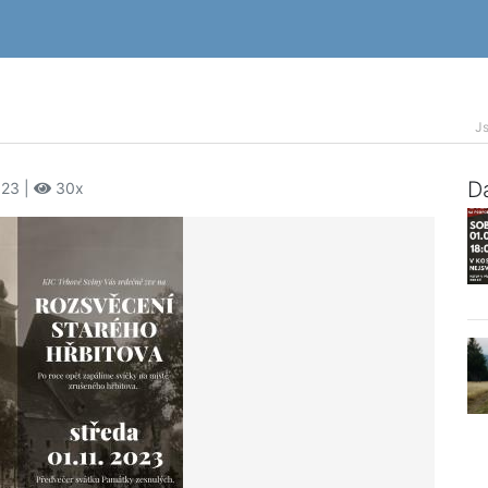
Js
Da
023 |
30x