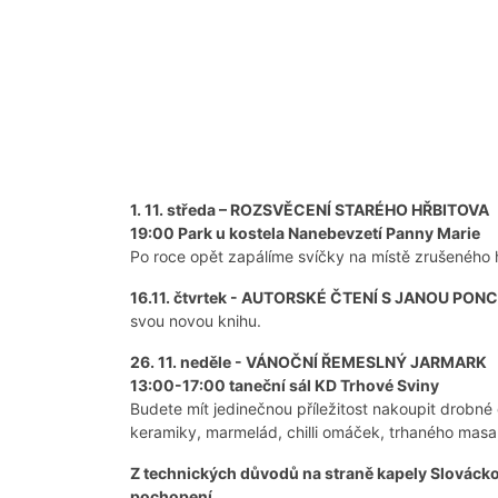
1. 11. středa – ROZSVĚCENÍ STARÉHO HŘBITOVA
19:00 Park u kostela Nanebevzetí Panny Marie
Po roce opět zapálíme svíčky na místě zrušeného 
16.11. čtvrtek - AUTORSKÉ ČTENÍ S JANOU PO
svou novou knihu.
26. 11. neděle - VÁNOČNÍ ŘEMESLNÝ JARMARK
13:00-17:00 taneční sál KD Trhové Sviny
Budete mít jedinečnou příležitost nakoupit drobné 
keramiky, marmelád, chilli omáček, trhaného masa,
Z technických důvodů na straně kapely Slovácko
pochopení.