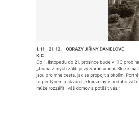
1. 11. –21. 12. – OBRAZY JIŘINY DANIELOVÉ
KIC
Od 1. listopadu do 21. prosince bude v KIC probíha
„Jedna z mých zálib je výtvarné umění. Skrze mal
jsou pro mne cesta, jak se propojit s okolím. Portré
terpentýnem a akvarel je kouzelný v podobě vážek.
může rozzářit i váš domov a potěšit vás.“