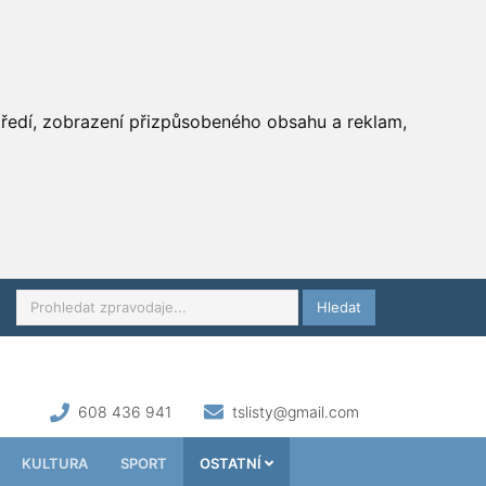
středí, zobrazení přizpůsobeného obsahu a reklam,
Hledat
608 436 941
tslisty@gmail.com
KULTURA
SPORT
OSTATNÍ