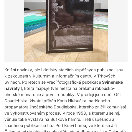
Knižní novinky, ale i dotisky starších úspěšných publikací jsou
k zakoupení v Kulturním a informačním centru v Trhových
Svinech. Po letech se vrací fotografická publikace
Svinenské
návraty I,
která mapuje tvář města na přelomu rakousko-
uherské monarchie a první republiky. V prodeji jsou opět Oči
Doudlebska, životní příběh Karla Hlubučka, nadšeného
propagátora jihočeského Doudlebska, kterého zničili komunisté
ve vykonstruovaném procesu v roce 1958, a kterému se mj.
věnuje také výstava na Buškově hamru. Třetí úspěšnou a
sháněnou publikací je titul Pod Kraví horou, ve které se Jiří
Čajan vrací do oblasti svého dětství: podhorské vísky Chlupatá