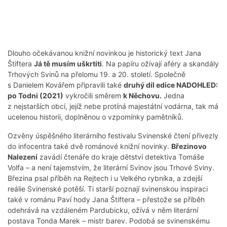
Dlouho očekávanou knižní novinkou je historický text Jana
Štiftera
Já tě musím uškrtiti
. Na papíru ožívají aféry a skandály
Trhových Svinů na přelomu 19. a 20. století. Společně
s Danielem Kovářem připravili také
druhý díl edice NADOHLED:
po Todni (2021)
vykročili směrem
k Něchovu.
Jedna
z nejstarších obcí, jejíž nebe protíná majestátní vodárna, tak má
ucelenou historii, doplněnou o vzpomínky pamětníků.
Ozvěny úspěšného literárního festivalu Svinenské čtení přivezly
do infocentra také dvě románové knižní novinky.
Březinovo
Nalezení
zavádí čtenáře do kraje dětství detektiva Tomáše
Volfa – a není tajemstvím, že literární Svinov jsou Trhové Sviny.
Březina psal příběh na Rejtech i u Velkého rybníka, a zdejší
reálie Svinenské potěší. Ti starší poznají svinenskou inspiraci
také v románu Paví hody Jana Štiftera – přestože se příběh
odehrává na vzdáleném Pardubicku, ožívá v něm literární
postava Tonda Marek – mistr barev. Podobá se svinenskému