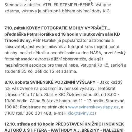
Stempela z ateliéru ATELIÉR STEMPEL-BENEŠ. Vstupné
zdarma, výstava je přístupná během otvírací doby KIC.
7.10. pátek KDYBY FOTOGRAFIE MOHLY VYPRÁVĚT...
přednáška Petra Horálka od 18 hodin v loutkovém sále KD
Trhové Sviny.
Petr Horálek je popularizátor astronomie a
spisovatel, cestovatel milovník a fotograf krás (nejen) noční
oblohy, nositel několika ocenění snímku dne NASA, první český
fotoambasador evropské jižní observatoře, delegát
mezinárodní asociace pro tmavé nebe. Vstupné 70 Kč, senioři a
studenti 35 Kč, děti do 15 let zdarma.
8.10. sobota SVINENSKÉ PODZIMNÍ VÝŠLAPY
– Jako každý
rok vás zveme na podzimní Svinenské výšlapy. Tentokrát
s trasou 10 a 17 km. Start v KIC Žižkovo nám. 40, od 8:00 -
10:00 hodin. Cíl na Buškově hamru od 11 - 17 hodin. Startovné
100 Kč. Registrace na stránkách
www.svinenskevyslapy.cz
, a
v KIC (tel.: 386 301 488, e-mail:
kic@tsviny.cz
)
12.10. středa od 18 hodin PŘEDSTAVENÍ KNIŽNÍCH NOVINEK
AUTORŮ J. ŠTIFTERA – PAVÍ HODY A J. BŘEZINY - NALEZENÍ.