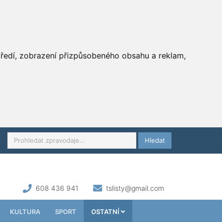
středí, zobrazení přizpůsobeného obsahu a reklam,
Hledat
608 436 941
tslisty@gmail.com
KULTURA
SPORT
OSTATNÍ