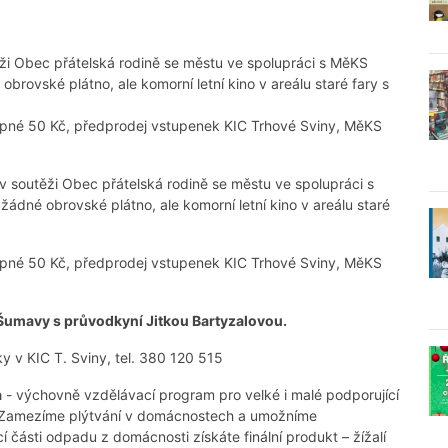
ěži Obec přátelská rodině se městu ve spolupráci s MěKS
obrovské plátno, ale komorní letní kino v areálu staré fary s
stupné 50 Kč, předprodej vstupenek KIC Trhové Sviny, MěKS
v soutěži Obec přátelská rodině se městu ve spolupráci s
žádné obrovské plátno, ale komorní letní kino v areálu staré
stupné 50 Kč, předprodej vstupenek KIC Trhové Sviny, MěKS
ií Šumavy s průvodkyní Jitkou Bartyzalovou.
ky v KIC T. Sviny, tel. 380 120 515
a
- výchovně vzdělávací program pro velké i malé podporující
u. Zamezíme plýtvání v domácnostech a umožníme
í části odpadu z domácnosti získáte finální produkt – žížalí