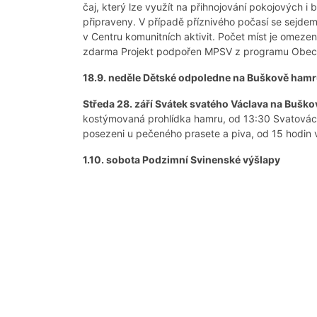
čaj, který lze využít na přihnojování pokojových i 
připraveny. V případě příznivého počasí se sejdem
v Centru komunitních aktivit. Počet míst je omezen
zdarma Projekt podpořen MPSV z programu Obec p
18.9. neděle Dětské odpoledne na Buškově hamr
Středa 28. září Svátek svatého Václava na Bušk
kostýmovaná prohlídka hamru, od 13:30 Svatovácla
posezeni u pečeného prasete a piva, od 15 hodin
1.10. sobota Podzimní Svinenské výšlapy