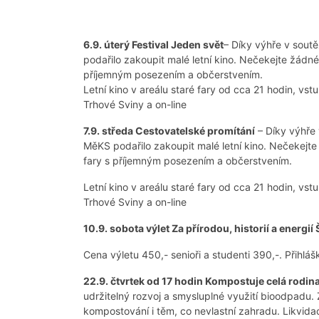
6.9. úterý Festival Jeden svět
– Díky výhře v sout
podařilo zakoupit malé letní kino. Nečekejte žádné 
příjemným posezením a občerstvením.
Letní kino v areálu staré fary od cca 21 hodin, v
Trhové Sviny a on-line
7.9. středa Cestovatelské promítání
– Díky výhře 
MěKS podařilo zakoupit malé letní kino. Nečekejte 
fary s příjemným posezením a občerstvením.
Letní kino v areálu staré fary od cca 21 hodin, v
Trhové Sviny a on-line
10.9. sobota výlet Za přírodou, historií a energ
Cena výletu 450,- senioři a studenti 390,-. Přihláš
22.9. čtvrtek od 17 hodin Kompostuje celá rodin
udržitelný rozvoj a smysluplné využití bioodpad
kompostování i těm, co nevlastní zahradu. Likvidac