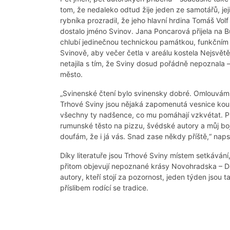
tom, že nedaleko odtud žije jeden ze samotářů, jej
rybníka prozradil, že jeho hlavní hrdina Tomáš Vo
dostalo jméno Svinov. Jana Poncarová přijela na 
chlubí jedinečnou technickou památkou, funkčním
Svinově, aby večer četla v areálu kostela Nejsvětě
netajila s tím, že Sviny dosud pořádně nepoznala – 
město.
„Svinenské čtení bylo svinensky dobré. Omlouvám 
Trhové Sviny jsou nějaká zapomenutá vesnice kous
všechny ty nadšence, co mu pomáhají vzkvétat. Pub
rumunské těsto na pizzu, švédské autory a můj boj s
doufám, že i já vás. Snad zase někdy příště,“ na
Díky literatuře jsou Trhové Sviny místem setkávání,
přitom objevují nepoznané krásy Novohradska – Do
autory, kteří stojí za pozornost, jeden týden jsou 
příslibem rodící se tradice.