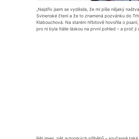
„Nejdřív jsem se vyděsila, že mi píše nějaký naštv
Svinenské čtení a že to znamená pozvánku do Trho
Klabouchová. Na starém hřbitově hovořila o psaní
pro ni byla Itálie láskou na první pohled – a proč j
Pět jmen, pět autorských příběhů – současně také 