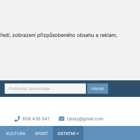
středí, zobrazení přizpůsobeného obsahu a reklam,
Hledat
608 436 941
tslisty@gmail.com
KULTURA
SPORT
OSTATNÍ