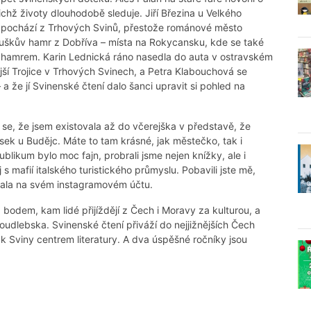
ichž životy dlouhodobě sleduje. Jiří Březina u Velkého
lf pochází z Trhových Svinů, přestože románové město
Buškův hamr z Dobříva – místa na Rokycansku, kde se také
 hamrem. Karin Lednická ráno nasedla do auta v ostravském
jší Trojice v Trhových Svinech, a Petra Klabouchová se
a že jí Svinenské čtení dalo šanci upravit si pohled na
se, že jsem existovala až do včerejška v představě, že
ek u Budějc. Máte to tam krásné, jak městečko, tak i
likum bylo moc fajn, probrali jsme nejen knížky, ale i
 mafií italského turistického průmyslu. Pobavili jste mě,
psala na svém instagramovém účtu.
 bodem, kam lidé přijíždějí z Čech i Moravy za kulturou, a
udlebska. Svinenské čtení přiváží do nejjižnějších Čech
tak Sviny centrem literatury. A dva úspěšné ročníky jsou