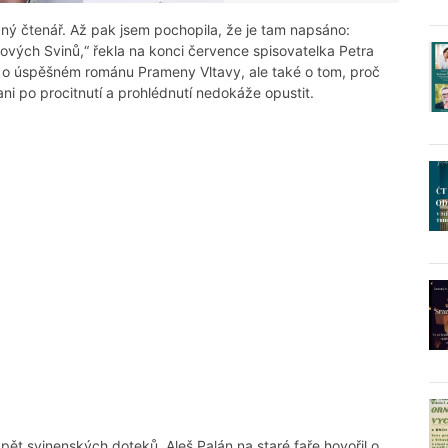
aný čtenář. Až pak jsem pochopila, že je tam napsáno:
vých Svinů,“ řekla na konci července spisovatelka Petra
, o úspěšném románu Prameny Vltavy, ale také o tom, proč
i ani po procitnutí a prohlédnutí nedokáže opustit.
pět svinenských doteků. Aleš Palán na staré faře hovořil o