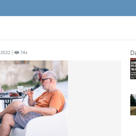
Da
 2022 |
74x