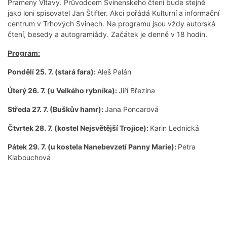
Prameny Vltavy. Průvodcem Svinenského čtení bude stejně
jako loni spisovatel Jan Štifter. Akci pořádá Kulturní a informační
centrum v Trhových Svinech. Na programu jsou vždy autorská
čtení, besedy a autogramiády. Začátek je denně v 18 hodin.
Program:
Pondělí 25. 7. (stará fara):
Aleš Palán
Úterý 26. 7. (u Velkého rybníka):
Jiří Březina
Středa 27. 7. (Buškův hamr):
Jana Poncarová
Čtvrtek 28. 7. (kostel Nejsvětější Trojice):
Karin Lednická
Pátek 29. 7. (u kostela Nanebevzetí Panny Marie):
Petra
Klabouchová