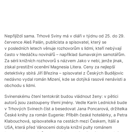
Nepřijíždí sama. Trhové Sviny má v diáři v týdnu od 25. do 29.
července Aleš Palán, publicista a spisovatel, který se
v posledních letech věnuje rozhovorům s lidmi, kteří nebývají
často v hledáčku novinářů – například šumavským samotářům.
Za sérii knižních rozhovorů s názvem Jako v nebi, jenže jinak,
získal prestižní ocenění Magnesia Litera. Ceny za nejlepší
detektivky sbírá Jiří Březina – spisovatel z Českých Budějovic
nedávno vydal román Mizení, kde se dotýká rasové nenávisti a
obchodu s lidmi.
Svinenskému čtení tentokrát budou vládnout ženy: v pětici
autorů jsou zastoupeny třemi jmény. Vedle Karin Lednické bude
v Trhových Svinech číst a besedovat Jana Poncarová, držitelka
České knihy za román Eugenie: Příběh české hoteliérky, a Petra
Klabouchová, spisovatelka na cestách mezi Českem, Itálií a
USA, která před Vánocemi dobyla knižní pulty románem