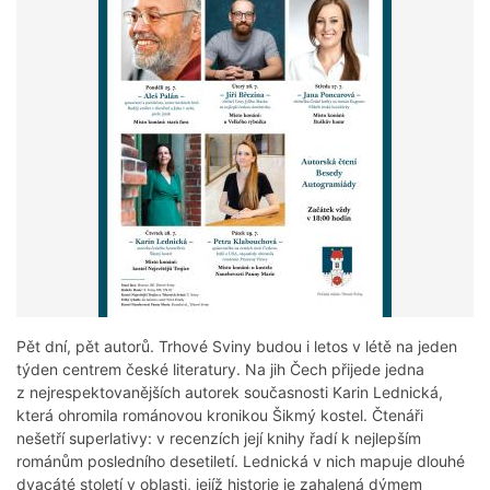
Pět dní, pět autorů. Trhové Sviny budou i letos v létě na jeden
týden centrem české literatury. Na jih Čech přijede jedna
z nejrespektovanějších autorek současnosti Karin Lednická,
která ohromila románovou kronikou Šikmý kostel. Čtenáři
nešetří superlativy: v recenzích její knihy řadí k nejlepším
románům posledního desetiletí. Lednická v nich mapuje dlouhé
dvacáté století v oblasti, jejíž historie je zahalená dýmem