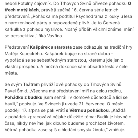
neboli Potulný čajovník. Do Trhových Svinů přiveze pohádku
O
třech motýlkách
, právě jí začíná 16. června série letních
představení. „Pohádka má podtitul Psychodrama z louky u lesa
o narozeninové párty a nepovedené pitvě. Je to Červená
karkulka z pohledu myslivce. Nosný příběh všichni známe, mění
se perspektiva,“ říká Vavřina.
Představení
Kašpárek a starosta
zase odkazuje na tradiční hry
Matěje Kopeckého. Kašpárek bojuje na straně dobra –
vypořádá se se sebestředným starostou, kterému jde jen o
vlastní prospěch. A možná dokonce sám obsadí křeslo v čele
města.
Se svým Teátrem přiváží dvě pohádky do Trhových Svinů
Pavel Šmíd. „Všechna má představení míří na celou rodinu,
Pohádku z budíku
jsem sehrál i v domově důchodců a lidi se
bavili,“ popisuje. Ve Svinech ji uvede 21. července. O měsíc
později, 17. srpna se pak vrátí
s Větrnou pohádkou
. „Každá
z pohádek zpracovává nějaké důležité téma: Budík je hlavně o
čase, nikdy nevíme, jak dlouho budeme procházet životem.
Větrná pohádka zase spíš o hledání smyslu života,“ zmiňuje.