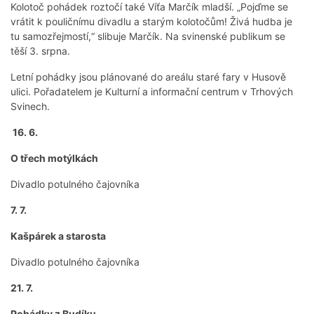
Kolotoč pohádek roztočí také Víťa Marčík mladší. „Pojďme se
vrátit k pouličnímu divadlu a starým kolotočům! Živá hudba je
tu samozřejmostí,“ slibuje Marčík. Na svinenské publikum se
těší 3. srpna.
Letní pohádky jsou plánované do areálu staré fary v Husově
ulici. Pořadatelem je Kulturní a informační centrum v Trhových
Svinech.
16. 6.
O třech motýlkách
Divadlo potulného čajovníka
7. 7.
Kašpárek a starosta
Divadlo potulného čajovníka
21. 7.
Pohádky z Budíku