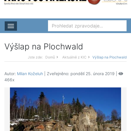
Rozbalit nabídku
Výšlap na Plochwald
Jste zde:
Domů
Aktuálně z KIC
Výšlap na Plochwald
Autor:
Milan Koželuh
| Zveřejněno: pondělí 25. února 2019 |
466x