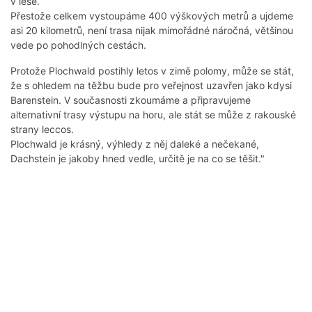
v lese.
Přestože celkem vystoupáme 400 výškových metrů a ujdeme
asi 20 kilometrů, není trasa nijak mimořádné náročná, většinou
vede po pohodlných cestách.
Protože Plochwald postihly letos v zimě polomy, může se stát,
že s ohledem na těžbu bude pro veřejnost uzavřen jako kdysi
Barenstein. V současnosti zkoumáme a připravujeme
alternativní trasy výstupu na horu, ale stát se může z rakouské
strany leccos.
Plochwald je krásný, výhledy z něj daleké a nečekané,
Dachstein je jakoby hned vedle, určitě je na co se těšit."