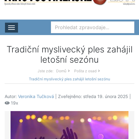
Rozbalit nabídku
Tradiční myslivecký ples zahájil
letošní sezónu
Jste zde:
Domů
Pošta z osad
Tradiční myslivecký ples zahájil letošní sezónu
Autor:
Veronika Tučková
| Zveřejněno: středa 19. února 2025 |
19x