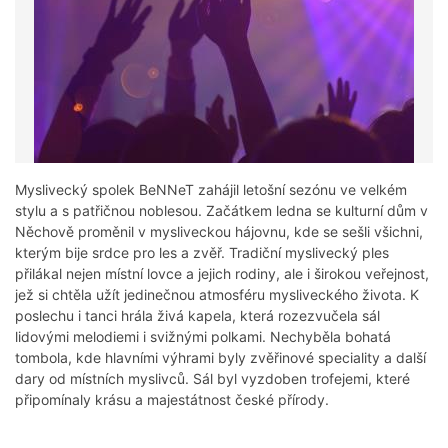
Myslivecký spolek BeNNeT zahájil letošní sezónu ve velkém
stylu a s patřičnou noblesou. Začátkem ledna se kulturní dům v
Něchově proměnil v mysliveckou hájovnu, kde se sešli všichni,
kterým bije srdce pro les a zvěř. Tradiční myslivecký ples
přilákal nejen místní lovce a jejich rodiny, ale i širokou veřejnost,
jež si chtěla užít jedinečnou atmosféru mysliveckého života. K
poslechu i tanci hrála živá kapela, která rozezvučela sál
lidovými melodiemi i svižnými polkami. Nechyběla bohatá
tombola, kde hlavními výhrami byly zvěřinové speciality a další
dary od místních myslivců. Sál byl vyzdoben trofejemi, které
připomínaly krásu a majestátnost české přírody.