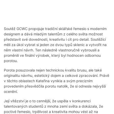
Soutěž GCWC propojuje tradiční sklářské řemeslo s moderním
designem a dává mladým talentům z celého světa možnost
představit své dovednosti, kreativitu i cit pro detail. Soutěžící
měli za úkol vybrat si jeden ze dvou typů sklenic a vytvořit na
něm vlastní návrh. Ten následně vlastnoručně vybrousili a
proměnili ve finální výrobek, který byl hodnocen odbornou
porotou.
Porota posuzovala nejen technickou kvalitu brusu, ale také
originalitu návrhu, estetický dojem a celkové zpracování. Právě
v těchto oblastech Kateřina vynikla a svým precizním
provedením přesvědčila porotu natolik, že si odnesla nejvyšší
ocenění.
Její vítězství je o to cennější, že uspěla v konkurenci
talentovaných studentů z mnoha zemí světa a dokázala, že
poctivé řemeslo, trpělivost a kreativita mohou vést až na