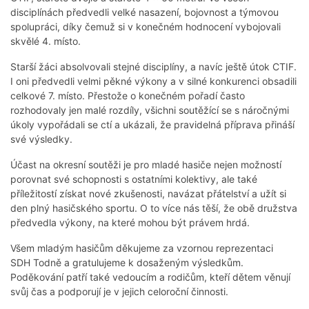
disciplínách předvedli velké nasazení, bojovnost a týmovou
spolupráci, díky čemuž si v konečném hodnocení vybojovali
skvělé 4. místo.
Starší žáci absolvovali stejné disciplíny, a navíc ještě útok CTIF.
I oni předvedli velmi pěkné výkony a v silné konkurenci obsadili
celkové 7. místo. Přestože o konečném pořadí často
rozhodovaly jen malé rozdíly, všichni soutěžící se s náročnými
úkoly vypořádali se ctí a ukázali, že pravidelná příprava přináší
své výsledky.
Účast na okresní soutěži je pro mladé hasiče nejen možností
porovnat své schopnosti s ostatními kolektivy, ale také
příležitostí získat nové zkušenosti, navázat přátelství a užít si
den plný hasičského sportu. O to více nás těší, že obě družstva
předvedla výkony, na které mohou být právem hrdá.
Všem mladým hasičům děkujeme za vzornou reprezentaci
SDH Todně a gratulujeme k dosaženým výsledkům.
Poděkování patří také vedoucím a rodičům, kteří dětem věnují
svůj čas a podporují je v jejich celoroční činnosti.