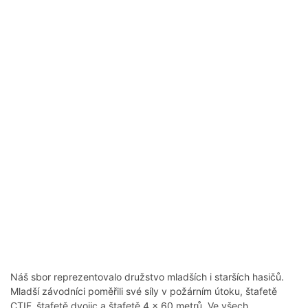
Náš sbor reprezentovalo družstvo mladších i starších hasičů.
Mladší závodníci poměřili své síly v požárním útoku, štafetě
CTIF, štafetě dvojic a štafetě 4 × 60 metrů. Ve všech