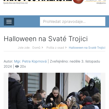
Rozbalit nabídku
Halloween na Svaté Trojici
Jste zde:
Domů
Pošta z osad
Halloween na Svaté Trojici
Autor:
Mgr. Petra Koprnová
| Zveřejněno: neděle 3. listopadu
2024 |
20x