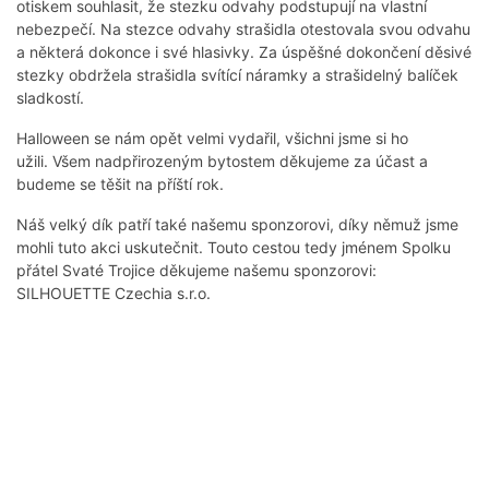
otiskem souhlasit, že stezku odvahy podstupují na vlastní
nebezpečí. Na stezce odvahy strašidla otestovala svou odvahu
a některá dokonce i své hlasivky. Za úspěšné dokončení děsivé
stezky obdržela strašidla svítící náramky a strašidelný balíček
sladkostí.
Halloween se nám opět velmi vydařil, všichni jsme si ho
užili. Všem nadpřirozeným bytostem děkujeme za účast a
budeme se těšit na příští rok.
Náš velký dík patří také našemu sponzorovi, díky němuž jsme
mohli tuto akci uskutečnit. Touto cestou tedy jménem Spolku
přátel Svaté Trojice děkujeme našemu sponzorovi:
SILHOUETTE Czechia s.r.o.