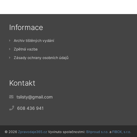
Informace
Archiv tištěných vydání
Zpětná vazba
Zásady ochrany osobních údajů
Kontakt
tslisty@gmail.com
608 436 941
© 2026
Zpravodaje365.cz
Vyvinuto společnostmi:
Bitproud s.r.o.
a
FIBOX, s.r.o.