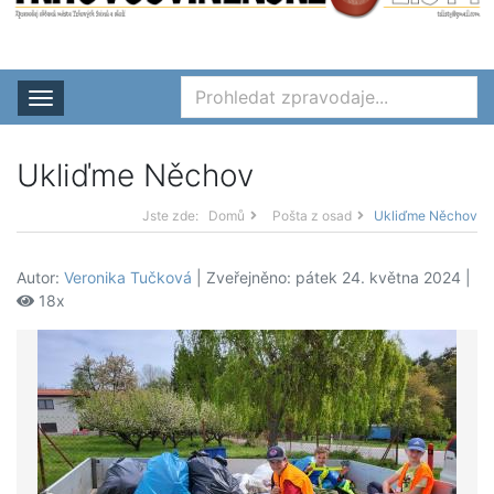
Rozbalit nabídku
Ukliďme Něchov
Jste zde:
Domů
Pošta z osad
Ukliďme Něchov
Autor:
Veronika Tučková
| Zveřejněno: pátek 24. května 2024 |
18x