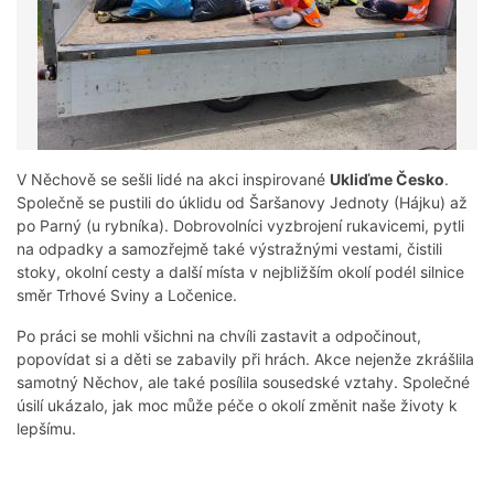
V Něchově se sešli lidé na akci inspirované
Ukliďme Česko
.
Společně se pustili do úklidu od Šaršanovy Jednoty (Hájku) až
po Parný (u rybníka). Dobrovolníci vyzbrojení rukavicemi, pytli
na odpadky a samozřejmě také výstražnými vestami, čistili
stoky, okolní cesty a další místa v nejbližším okolí podél silnice
směr Trhové Sviny a Ločenice.
Po práci se mohli všichni na chvíli zastavit a odpočinout,
popovídat si a děti se zabavily při hrách. Akce nejenže zkrášlila
samotný Něchov, ale také posílila sousedské vztahy. Společné
úsilí ukázalo, jak moc může péče o okolí změnit naše životy k
lepšímu.