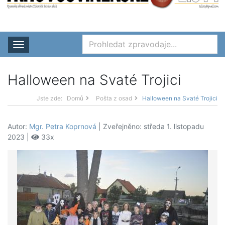
Rozbalit nabídku
Halloween na Svaté Trojici
Jste zde:
Domů
Pošta z osad
Halloween na Svaté Trojici
Autor:
Mgr. Petra Koprnová
| Zveřejněno: středa 1. listopadu
2023 |
33x