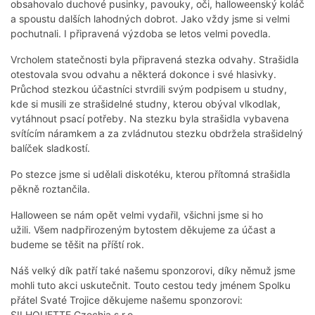
obsahovalo duchové pusinky, pavouky, oči, halloweenský koláč
a spoustu dalších lahodných dobrot. Jako vždy jsme si velmi
pochutnali. I připravená výzdoba se letos velmi povedla.
Vrcholem statečnosti byla připravená stezka odvahy. Strašidla
otestovala svou odvahu a některá dokonce i své hlasivky.
Průchod stezkou účastníci stvrdili svým podpisem u studny,
kde si musili ze strašidelné studny, kterou obýval vlkodlak,
vytáhnout psací potřeby. Na stezku byla strašidla vybavena
svítícím náramkem a za zvládnutou stezku obdržela strašidelný
balíček sladkostí.
Po stezce jsme si udělali diskotéku, kterou přítomná strašidla
pěkně roztančila.
Halloween se nám opět velmi vydařil, všichni jsme si ho
užili. Všem nadpřirozeným bytostem děkujeme za účast a
budeme se těšit na příští rok.
Náš velký dík patří také našemu sponzorovi, díky němuž jsme
mohli tuto akci uskutečnit. Touto cestou tedy jménem Spolku
přátel Svaté Trojice děkujeme našemu sponzorovi:
SILHOUETTE Czechia s.r.o.