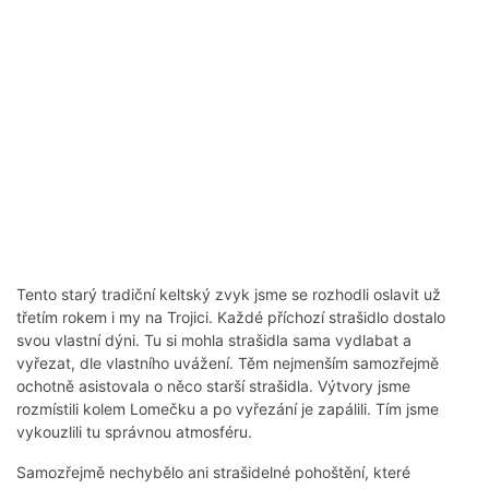
Tento starý tradiční keltský zvyk jsme se rozhodli oslavit už
třetím rokem i my na Trojici. Každé příchozí strašidlo dostalo
svou vlastní dýni. Tu si mohla strašidla sama vydlabat a
vyřezat, dle vlastního uvážení. Těm nejmenším samozřejmě
ochotně asistovala o něco starší strašidla. Výtvory jsme
rozmístili kolem Lomečku a po vyřezání je zapálili. Tím jsme
vykouzlili tu správnou atmosféru.
Samozřejmě nechybělo ani strašidelné pohoštění, které