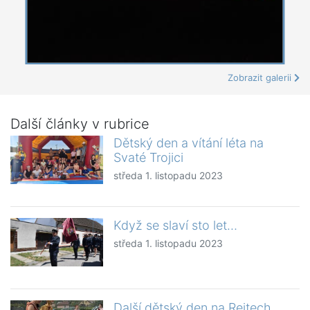
Zobrazit galerii
Další články v rubrice
Dětský den a vítání léta na
Svaté Trojici
středa 1. listopadu 2023
Když se slaví sto let…
středa 1. listopadu 2023
Další dětský den na Rejtech