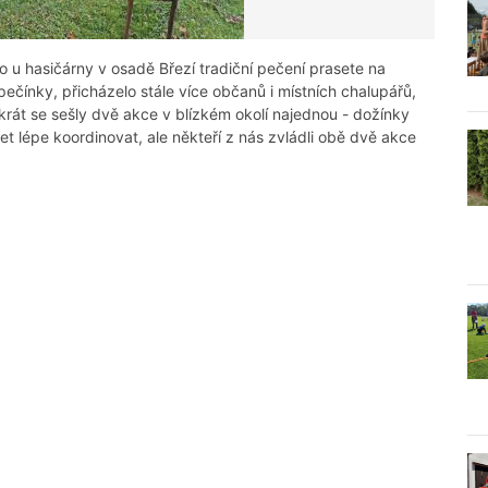
o u hasičárny v osadě Březí tradiční pečení prasete na
pečínky, přicházelo stále více občanů i místních chalupářů,
rát se sešly dvě akce v blízkém okolí najednou - dožínky
t lépe koordinovat, ale někteří z nás zvládli obě dvě akce