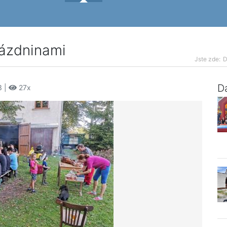
prázdninami
Jste zde:
Da
3 |
27x