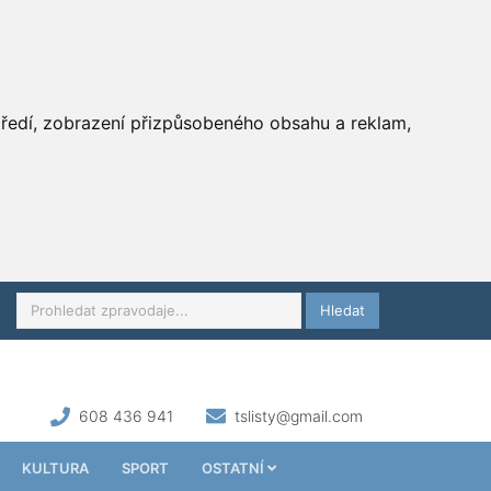
středí, zobrazení přizpůsobeného obsahu a reklam,
Hledat
608 436 941
tslisty@gmail.com
KULTURA
SPORT
OSTATNÍ