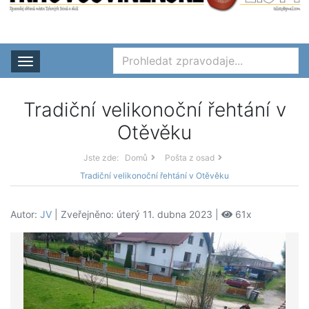
Rozbalit nabídku
Tradiční velikonoční řehtání v
Otěvěku
Jste zde:
Domů
Pošta z osad
Tradiční velikonoční řehtání v Otěvěku
Autor:
JV
| Zveřejněno: úterý 11. dubna 2023 |
61x