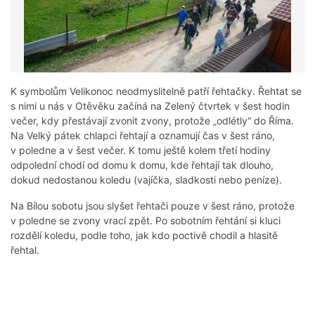
K symbolům Velikonoc neodmyslitelně patří řehtačky. Řehtat se
s nimi u nás v Otěvěku začíná na Zelený čtvrtek v šest hodin
večer, kdy přestávají zvonit zvony, protože „odlétly“ do Říma.
Na Velký pátek chlapci řehtají a oznamují čas v šest ráno,
v poledne a v šest večer. K tomu ještě kolem třetí hodiny
odpolední chodí od domu k domu, kde řehtají tak dlouho,
dokud nedostanou koledu (vajíčka, sladkosti nebo peníze).
Na Bílou sobotu jsou slyšet řehtači pouze v šest ráno, protože
v poledne se zvony vrací zpět. Po sobotním řehtání si kluci
rozdělí koledu, podle toho, jak kdo poctivě chodil a hlasitě
řehtal.