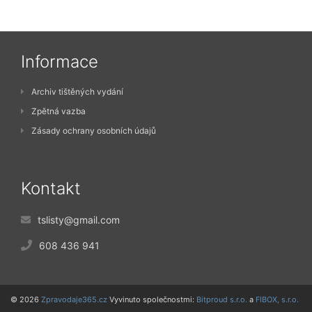
Informace
Archiv tištěných vydání
Zpětná vazba
Zásady ochrany osobních údajů
Kontakt
tslisty@gmail.com
608 436 941
© 2026
Zpravodaje365.cz
Vyvinuto společnostmi:
Bitproud s.r.o.
a
FIBOX, s.r.o.