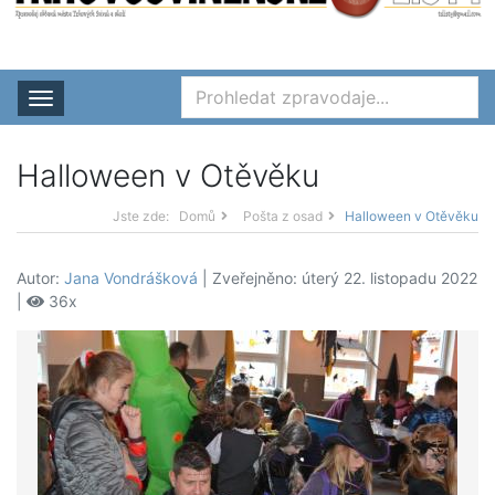
Rozbalit nabídku
Halloween v Otěvěku
Jste zde:
Domů
Pošta z osad
Halloween v Otěvěku
Autor:
Jana Vondrášková
| Zveřejněno: úterý 22. listopadu 2022
|
36x