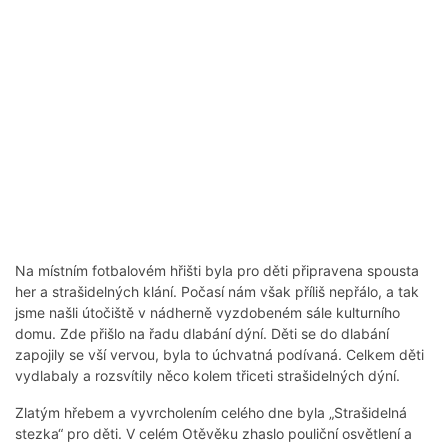
Na místním fotbalovém hřišti byla pro děti připravena spousta
her a strašidelných klání. Počasí nám však příliš nepřálo, a tak
jsme našli útočiště v nádherně vyzdobeném sále kulturního
domu. Zde přišlo na řadu dlabání dýní. Děti se do dlabání
zapojily se vší vervou, byla to úchvatná podívaná. Celkem děti
vydlabaly a rozsvítily něco kolem třiceti strašidelných dýní.
Zlatým hřebem a vyvrcholením celého dne byla „Strašidelná
stezka“ pro děti. V celém Otěvěku zhaslo pouliční osvětlení a