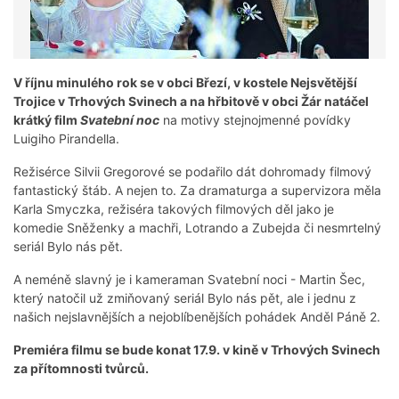
V říjnu minulého rok se v obci Březí, v kostele Nejsvětější
Trojice v Trhových Svinech a na hřbitově v obci Žár natáčel
krátký film
Svatební noc
na motivy stejnojmenné povídky
Luigiho Pirandella.
Režisérce Silvii Gregorové se podařilo dát dohromady filmový
fantastický štáb. A nejen to. Za dramaturga a supervizora měla
Karla Smyczka, režiséra takových filmových děl jako je
komedie Sněženky a machři, Lotrando a Zubejda či nesmrtelný
seriál Bylo nás pět.
A neméně slavný je i kameraman Svatební noci - Martin Šec,
který natočil už zmiňovaný seriál Bylo nás pět, ale i jednu z
našich nejslavnějších a nejoblíbenějších pohádek Anděl Páně 2.
Premiéra filmu se bude konat 17.9. v kině v Trhových Svinech
za přítomnosti tvůrců.