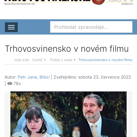
Rozbalit nabídku
Trhovosvinensko v novém filmu
Jste zde:
Domů
Pošta z osad
Trhovosvinensko v novém filmu
Autor:
Petr Jana, Březí
| Zveřejněno: sobota 23. července 2022
|
78x