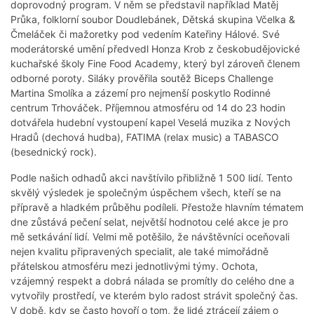
doprovodný program. V něm se představil například Matěj
Průka, folklorní soubor Doudlebánek, Dětská skupina Včelka &
Čmeláček či mažoretky pod vedením Kateřiny Hálové. Své
moderátorské umění předvedl Honza Krob z českobudějovické
kuchařské školy Fine Food Academy, který byl zároveň členem
odborné poroty. Siláky prověřila soutěž Biceps Challenge
Martina Smolíka a zázemí pro nejmenší poskytlo Rodinné
centrum Trhováček. Příjemnou atmosféru od 14 do 23 hodin
dotvářela hudební vystoupení kapel Veselá muzika z Nových
Hradů (dechová hudba), FATIMA (relax music) a TABASCO
(besednický rock).
Podle našich odhadů akci navštívilo přibližně 1 500 lidí. Tento
skvělý výsledek je společným úspěchem všech, kteří se na
přípravě a hladkém průběhu podíleli. Přestože hlavním tématem
dne zůstává pečení selat, největší hodnotou celé akce je pro
mě setkávání lidí. Velmi mě potěšilo, že návštěvníci oceňovali
nejen kvalitu připravených specialit, ale také mimořádně
přátelskou atmosféru mezi jednotlivými týmy. Ochota,
vzájemný respekt a dobrá nálada se promítly do celého dne a
vytvořily prostředí, ve kterém bylo radost strávit společný čas.
V době, kdy se často hovoří o tom, že lidé ztrácejí zájem o