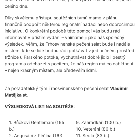
celého dne.
Díky skvělému přístupu soutěžních týmů máme v plánu
finančně podpořit některou regionální nadaci nebo dobročinnou
iniciativu. O konkrétní podobě této pomoci vás budu rád
informovat v příštím vydání – vnímáme ji jako náš společný
výsledek. Věřím, že Trhosvinenské pečení selat bude i nadále
místem, kde se lidé budou rádi potkávat v jedinečném prostředí
tržnice u Farského potoka, vychutnávat dobré jídlo i pestrý
program a odcházet s pocitem, že náš region má co nabídnout
– nejen krásným místem, ale především lidmi.
Za pořadatelský tým Trhosvinenského pečení selat
Vladimír
Matějka st.
VÝSLEDKOVÁ LISTINA SOUTĚŽE:
1. Bůčkoví Gentlemani (165
9. Zahrádkáři (100 b.)
b.)
10. Veteráni (86 b.)
2. Angusáci z Pěčína (163
11. Sedlo (83 b.)