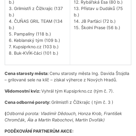
b.)
12. Rybářská Esa (80 b.)
3. Grilmistři z Čížkrajic (137
13. Přístav u Dudáků (75
b.)
b.)
4. ČUŇAS GRIL TEAM (134
14. JB Parťáci (72 b.)
b.)
15. Školní Prase (56 b.)
5. Pampalíny (118 b.)
6. Keblanský tým (109 b.)
7. Kupsiprkno.cz (103 b.)
8. Buk-KVÍK-čáci (101 b.)
Cena starosty města:
Cenu starosty města Ing. Davida Štojdla
– grilované sele na klíč – získal výherce z Nových Hradů.
Vědomostní kvíz:
Vyhrál tým Kupsiprkno.cz (tým č. 7).
Cena odborné poroty:
Grilmistři z Čížkrajic ( tým č. 3 )
(
Odborná porota: Vladimír Dědouch, Honza Krob, František
Chromčák, Ála a Martin Rabochovi, Martin Dvořák)
PODĚKOVÁNÍ PARTNERŮM AKCE: