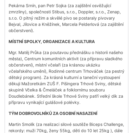
Pekárna Srnín, pan Petr Sojka (za zajištění osvěžující
zmrzliny), společnosti Stibus, s.r.o., Doppler, s.r.o., Zenap,
s.r.o. O pitný režim a skvělé pivo se postaraly pivovary
Bejval, Jílovice a Kněžínek, Marcela Pelderlová (za zajištění
občerstvení).
MÍSTNÍ SPOLKY, ORGANIZACE A KULTURA
Mgr. Matěj Průka (za poutavou přednášku o historii našeho
města), Centrum komunitních aktivit (za přípravu sladkého
občerstvení), místní včelaři (za krásnou ukázku
včelařského umění), Rodinné centrum Trhováček (za pestrý
dětský program). Za krásná kulturní a taneční vystoupení
děkuji Mažoretkám ZUŠ F. Pišingera Trhové Sviny, dětské
skupině Včelka & Čmeláček a folklornímu souboru
Doudlebánek. Střední škole Trhové Sviny patří velký dík za
přípravu vynikající gulášové polévky.
TÝM DOBROVOLNÍKŮ ZA OSOBNÍ NASAZENÍ
Martin Smolík (za realizaci silové soutěže Biceps Challenge,
rekordy: muži 70kg, ženy 55kg, děti do 10 let 25kg ), dále