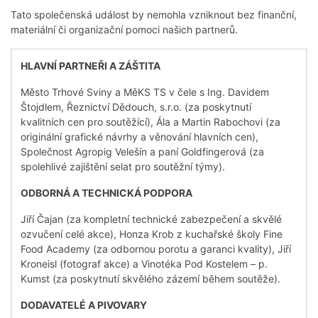
Tato společenská událost by nemohla vzniknout bez finanční,
materiální či organizační pomoci našich partnerů.
HLAVNÍ PARTNEŘI A ZÁŠTITA
Město Trhové Sviny a MěKS TS v čele s Ing. Davidem
Štojdlem, Řeznictví Dědouch, s.r.o. (za poskytnutí
kvalitních cen pro soutěžící), Ála a Martin Rabochovi (za
originální grafické návrhy a věnování hlavních cen),
Společnost Agropig Velešín a paní Goldfingerová (za
spolehlivé zajištění selat pro soutěžní týmy).
ODBORNÁ A TECHNICKÁ PODPORA
Jiří Čajan (za kompletní technické zabezpečení a skvělé
ozvučení celé akce), Honza Krob z kuchařské školy Fine
Food Academy (za odbornou porotu a garanci kvality), Jiří
Kroneisl (fotograf akce) a Vinotéka Pod Kostelem – p.
Kumst (za poskytnutí skvělého zázemí během soutěže).
DODAVATELÉ A PIVOVARY