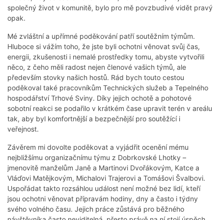
společný život v komunitě, bylo pro mě povzbudivé vidět pravý
opak.
Mé zvláštní a upřímné poděkování patří soutěžním týmům.
Hluboce si vážím toho, že jste byli ochotni věnovat svůj čas,
energii, zkušenosti i nemalé prostředky tomu, abyste vytvořili
něco, z čeho měli radost nejen členové vašich týmů, ale
především stovky našich hostů. Rád bych touto cestou
poděkoval také pracovníkům Technických služeb a Tepelného
hospodářství Trhové Sviny. Díky jejich ochotě a pohotové
sobotní reakci se podařilo v krátkém čase upravit terén v areálu
tak, aby byl komfortnější a bezpečnější pro soutěžící i
veřejnost.
Závěrem mi dovolte poděkovat a vyjádřit ocenění mému
nejbližšímu organizačnímu týmu z Dobrkovské Lhotky –
jmenovitě manželům Janě a Martinovi Dvořákovým, Katce a
Vláďovi Matějkovým, Michalovi Trajerovi a Tomášovi Švalbovi.
Uspořádat takto rozsáhlou událost není možné bez lidí, kteří
jsou ochotni věnovat přípravám hodiny, dny a často i týdny
svého volného času. Jejich práce zůstává pro běžného
návštěvníka často neviditelná, přesto právě na ní stojí úspěch