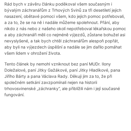
Rád bych v závěru článku poděkoval všem současným i
bývalým záchranářům z Trhových Svinů za tři desetiletí jejich
nasazení, obětavé pomoci všem, kdo jejich pomoc potřebovali,
a za to, že se na ně i nadále můžeme spolehnout. Přání, aby
nikdo z nás nebo z našeho okolí nepotřeboval lékařskou pomoc
a aby záchranáři měli co nejméně výjezdů, zůstane bohužel asi
nevyslyšené, a tak bych chtěl záchranářům alespoň popřát,
aby byli na výjezdech úspěšní a nadále se jim dařilo pomáhat
všem lidem v ohrožení života.
Tento článek by nemohl vzniknout bez paní MUDr. Ilony
Doležalové, paní Jitky Gažákové, paní Jitky Hladíkové, pana
Jiřího Bárty a pana Václava Rady. Děkuji jim za to, že při
společném setkání zavzpomínali nejen na historii
trhovosvinenské „záchranky“, ale přiblížili nám i její současné
fungování.