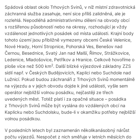
Spádová oblast okolo Trhových Svinů, v níž místní zdravotnická
záchranná služba zasahuje, není sice příliš zalidněná, ale je
rozlehlá. Nepodléhá administrativnímu dělení na obvody obcí
s rozšířenou působností nebo na okresy, rozhodující je vždy
vzdálenost jednotlivých posádek od místa události. Krajní body
tohoto území jsou přibližně vymezeny obcemi České Velenice,
Nové Hrady, Horní Stropnice, Pohorská Ves, Benešov nad
Černou, Besednice, Svatý Jan nad Malší, Římov, Strážkovice,
Ledenice, Mladošovice, Petříkov a Hranice. Celkově hovoříme o
2
ploše více než 500 km
. Další blízké výjezdové základny ZZS
sídlí např. v Českých Budějovicích, Kaplici nebo Suchdole nad
Lužnicí. Pokud budou záchranáři z Trhových Svinů momentálně
na výjezdu a v jejich obvodu dojde k jiné události, vyšle sem
operátor nejbližší volnou posádku, nejčastěji ze třech
uvedených měst. Totéž platí i za opačné situace – posádka
z Trhových Svinů může být vyslána do vzdálených obcí na
Kaplicku nebo Suchdolsku, bude-li v okamžiku potřeby nejbližší
volnou posádkou.
V posledních letech byl zaznamenán několikanásobný nárůst
počtu výjezdů. Nespočet z nich směřuje v letních měsících do