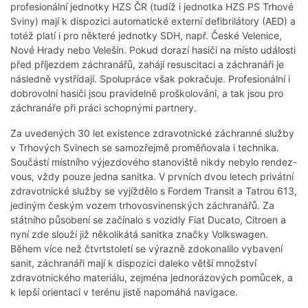
profesionální jednotky HZS ČR (tudíž i jednotka HZS PS Trhové
Sviny) mají k dispozici automatické externí defibrilátory (AED) a
totéž platí i pro některé jednotky SDH, např. České Velenice,
Nové Hrady nebo Velešín. Pokud dorazí hasiči na místo události
před příjezdem záchranářů, zahájí resuscitaci a záchranáři je
následně vystřídají. Spolupráce však pokračuje. Profesionální i
dobrovolní hasiči jsou pravidelně proškolováni, a tak jsou pro
záchranáře při práci schopnými partnery.
Za uvedených 30 let existence zdravotnické záchranné služby
v Trhových Svinech se samozřejmě proměňovala i technika.
Součástí místního výjezdového stanoviště nikdy nebylo rendez-
vous, vždy pouze jedna sanitka. V prvních dvou letech privátní
zdravotnické služby se vyjíždělo s Fordem Transit a Tatrou 613,
jediným českým vozem trhovosvinenských záchranářů. Za
státního působení se začínalo s vozidly Fiat Ducato, Citroen a
nyní zde slouží již několikátá sanitka značky Volkswagen.
Během více než čtvrtstoletí se výrazně zdokonalilo vybavení
sanit, záchranáři mají k dispozici daleko větší množství
zdravotnického materiálu, zejména jednorázových pomůcek, a
k lepší orientaci v terénu jistě napomáhá navigace.