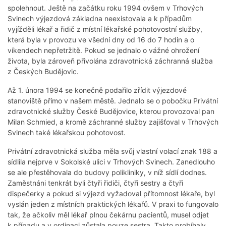
spolehnout. Ještě na začátku roku 1994 ovšem v Trhových
Svinech výjezdová základna neexistovala a k případům
vyjížděli lékař a řidič z místní lékařské pohotovostní služby,
která byla v provozu ve všední dny od 16 do 7 hodin a o
víkendech nepřetržitě. Pokud se jednalo o vážné ohrožení
života, byla zároveň přivolána zdravotnická záchranná služba
z Českých Budějovic.
Až 1. února 1994 se konečně podařilo zřídit výjezdové
stanoviště přímo v našem městě. Jednalo se o pobočku Privátní
zdravotnické služby České Budějovice, kterou provozoval pan
Milan Schmied, a kromě záchranné služby zajišťoval v Trhových
Svinech také lékařskou pohotovost.
Privátní zdravotnická služba měla svůj vlastní volací znak 188 a
sídlila nejprve v Sokolské ulici v Trhových Svinech. Zanedlouho
se ale přestěhovala do budovy polikliniky, v níž sídlí dodnes.
Zaměstnáni tenkrát byli čtyři řidiči, čtyři sestry a čtyři
dispečerky a pokud si výjezd vyžadoval přítomnost lékaře, byl
vyslán jeden z místních praktických lékařů. V praxi to fungovalo
tak, že ačkoliv měl lékař plnou čekárnu pacientů, musel odjet
k případu a v ordinaci zůstala pouze sestra. Takto probíhaly