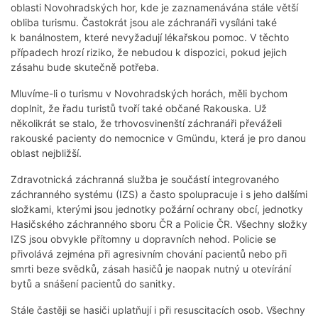
oblasti Novohradských hor, kde je zaznamenávána stále větší
obliba turismu. Častokrát jsou ale záchranáři vysíláni také
k banálnostem, které nevyžadují lékařskou pomoc. V těchto
případech hrozí riziko, že nebudou k dispozici, pokud jejich
zásahu bude skutečně potřeba.
Mluvíme-li o turismu v Novohradských horách, měli bychom
doplnit, že řadu turistů tvoří také občané Rakouska. Už
několikrát se stalo, že trhovosvinenští záchranáři převáželi
rakouské pacienty do nemocnice v Gmündu, která je pro danou
oblast nejbližší.
Zdravotnická záchranná služba je součástí integrovaného
záchranného systému (IZS) a často spolupracuje i s jeho dalšími
složkami, kterými jsou jednotky požární ochrany obcí, jednotky
Hasičského záchranného sboru ČR a Policie ČR. Všechny složky
IZS jsou obvykle přítomny u dopravních nehod. Policie se
přivolává zejména při agresivním chování pacientů nebo při
smrti beze svědků, zásah hasičů je naopak nutný u otevírání
bytů a snášení pacientů do sanitky.
Stále častěji se hasiči uplatňují i při resuscitacích osob. Všechny