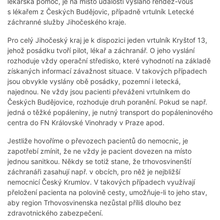
lékařská pomoc, je na místo události vysláno rendez-vous
s lékařem z Českých Budějovic, případně vrtulník Letecké
záchranné služby Jihočeského kraje.
Pro celý Jihočeský kraj je k dispozici jeden vrtulník Kryštof 13,
jehož posádku tvoří pilot, lékař a záchranář. O jeho vyslání
rozhoduje vždy operační středisko, které vyhodnotí na základě
získaných informací závažnost situace. V takových případech
jsou obvykle vyslány obě posádky, pozemní i letecká,
najednou. Ne vždy jsou pacienti převáženi vrtulníkem do
Českých Budějovice, rozhoduje druh poranění. Pokud se např.
jedná o těžké popáleniny, je nutný transport do popáleninového
centra do FN Královské Vinohrady v Praze apod.
Jestliže hovoříme o převozech pacientů do nemocnic, je
zapotřebí zmínit, že ne vždy je pacient dovezen na místo
jednou sanitkou. Někdy se totiž stane, že trhovosvinenští
záchranáři zasahují např. v obcích, pro něž je nejbližší
nemocnicí Český Krumlov. V takových případech využívají
přeložení pacienta na polovině cesty, umožňuje-li to jeho stav,
aby region Trhovosvinenska nezůstal příliš dlouho bez
zdravotnického zabezpečení.