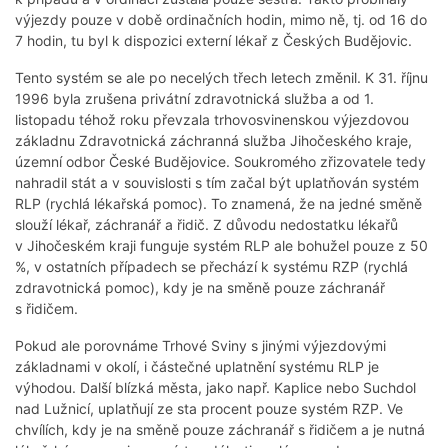
výjezdy pouze v době ordinačních hodin, mimo ně, tj. od 16 do
7 hodin, tu byl k dispozici externí lékař z Českých Budějovic.
Tento systém se ale po necelých třech letech změnil. K 31. říjnu
1996 byla zrušena privátní zdravotnická služba a od 1.
listopadu téhož roku převzala trhovosvinenskou výjezdovou
základnu Zdravotnická záchranná služba Jihočeského kraje,
územní odbor České Budějovice. Soukromého zřizovatele tedy
nahradil stát a v souvislosti s tím začal být uplatňován systém
RLP (rychlá lékařská pomoc). To znamená, že na jedné směně
slouží lékař, záchranář a řidič. Z důvodu nedostatku lékařů
v Jihočeském kraji funguje systém RLP ale bohužel pouze z 50
%, v ostatních případech se přechází k systému RZP (rychlá
zdravotnická pomoc), kdy je na směně pouze záchranář
s řidičem.
Pokud ale porovnáme Trhové Sviny s jinými výjezdovými
základnami v okolí, i částečné uplatnění systému RLP je
výhodou. Další blízká města, jako např. Kaplice nebo Suchdol
nad Lužnicí, uplatňují ze sta procent pouze systém RZP. Ve
chvílích, kdy je na směně pouze záchranář s řidičem a je nutná