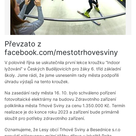
Převzato z
facebook.com/mestotrhovesviny
V polovině října se uskutečnila první lekce kroužku “Indoor
lyžování” v Českých Budějovicích pro žáky 6. tříd základní
školy. Jsme rádi, že jsme usnesením rady města podpořili
úhradu výdajů na tento kroužek.
Na zasedání rady města 16. 10. bylo schváleno pořízení
fotovoltaické elektrárny na budovu Zdravotního zařízení
poliklinika města Trhové Sviny za cenu 1.350.000 Kč. Termín
realizace je do konce roku 2023 a zařízení bude primárně
sloužit pro potřeby zdravotního zařízení.
Oznamujeme, že Lesy obcí Trhové Sviny a Besednice s.r.o
provádí plánovanou mýtní těžbu dřeva v lokalitě Rejta -