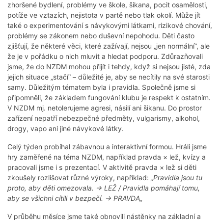
zhoršené bydlení, problémy ve škole, šikana, pocit osamělosti,
potíže ve vztazích, nejistota v partě nebo tlak okolí. Může jít
také o experimentování s návykovými látkami, rizikové chování,
problémy se zákonem nebo duševní nepohodu. Děti často
zjišťují, že některé věci, které zažívají, nejsou „jen normální“, ale
že je v pořádku o nich mluvit a hledat podporu. Zdůrazňovali
jsme, že do NZDM mohou přijít i tehdy, když si nejsou jisté, zda
jejich situace „stačí“ – důležité je, aby se necítily na své starosti
samy. Důležitým tématem byla i pravidla. Společně jsme si
připomněli, že základem fungování klubu je respekt k ostatním.
V NZDM mj. netolerujeme agresi, násilí ani šikanu. Do prostor
zařízení nepatří nebezpečné předměty, vulgarismy, alkohol,
drogy, vapo ani jiné návykové látky.
Celý týden probíhal zábavnou a interaktivní formou. Hráli jsme
hry zaměřené na téma NZDM, například pravda × lež, kvízy a
pracovali jsme i s prezentací. V aktivitě pravda × lež si děti
zkoušely rozlišovat různé výroky, například:
„Pravidla jsou tu
proto, aby děti omezovala. → LEŽ / Pravidla pomáhají tomu,
aby se všichni cítili v bezpečí. → PRAVDA„
V průběhu měsíce jsme také obnovili nástěnky na základní a