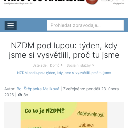
Rozbalit nabídku
NZDM pod lupou: týden, kdy
jsme si vysvětlili, proč tu jsme
Jste zde:
Domů
Sociální služby
NZDM pod lupou: týden, kdy jsme si vysvětlili, proč tu jsme
Autor:
Bc. Štěpánka Malíková
| Zveřejněno: pondělí 23. února
2026 |
8x