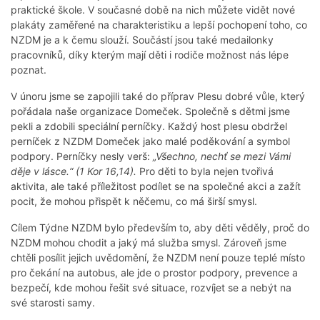
praktické škole. V současné době na nich můžete vidět nové
plakáty zaměřené na charakteristiku a lepší pochopení toho, co
NZDM je a k čemu slouží. Součástí jsou také medailonky
pracovníků, díky kterým mají děti i rodiče možnost nás lépe
poznat.
V únoru jsme se zapojili také do příprav Plesu dobré vůle, který
pořádala naše organizace Domeček. Společně s dětmi jsme
pekli a zdobili speciální perníčky. Každý host plesu obdržel
perníček z NZDM Domeček jako malé poděkování a symbol
podpory. Perníčky nesly verš:
„Všechno, nechť se mezi Vámi
děje v lásce.“ (1 Kor 16,14).
Pro děti to byla nejen tvořivá
aktivita, ale také příležitost podílet se na společné akci a zažít
pocit, že mohou přispět k něčemu, co má širší smysl.
Cílem Týdne NZDM bylo především to, aby děti věděly, proč do
NZDM mohou chodit a jaký má služba smysl. Zároveň jsme
chtěli posílit jejich uvědomění, že NZDM není pouze teplé místo
pro čekání na autobus, ale jde o prostor podpory, prevence a
bezpečí, kde mohou řešit své situace, rozvíjet se a nebýt na
své starosti samy.