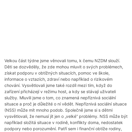
Velkou část týdne jsme věnovali tomu, k čemu NZDM slouží.
Děti se dozvěděly, že zde mohou mluvit o svých problémech,
získat podporu v obtížných situacích, pomoc ve škole,
informace o vztazích, zdraví nebo například o rizikovém
chování. Vysvětlovali jsme také rozdíl mezi tím, když do
zařízení přicházejí v režimu host, a kdy se stávají uživateli
služby. Mluvili jsme o tom, co znamená nepříznivá sociální
situace a proč je důležité o ní vědět. Nepříznivá sociální situace
(NSS) může mít mnoho podob. Společně jsme si s dětmi
vysvětlovali, že nemusí jít jen o „velké“ problémy. NSS může být
například složitá situace v rodině, konflikty doma, nedostatek
podpory nebo porozumění. Patří sem i finanční obtíže rodiny,