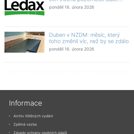
pondělí 16. února 2026
Duben v NZDM: měsíc, který
toho změnil víc, než by se zdálo
pondělí 16. února 2026
Informace
Archiv tištěných vydání
Zpětná vazba
Zásady ochrany osobních údajů