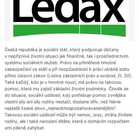
Česká republika je sociální stát, který podporuje občany
v nepříznivé životní situaci jak finančně, tak i prostřednictvím
systému sociálních služeb. Právo na přiměřené hmotné
zabezpečení ve stáří a při nezpůsobilosti k práci ukládá státu
přímo ústavní zákon (Listina základních práv a svobod, čl. 30).
Také každý, kdo je v hmotné nouzi, má právo na takovou
pomoc, která mu zajistí základní životní podmínky. Člověk se
do situace, sociální události, kdy potřebuje pomoc zvnějška
vlastní síly ani síly rodiny nestačí, dostane dřív, než řekne
nejdelší české slovo „nejneobhospodařovávatelnějšími“.
Takovou sociální událostí může být nemoc, úraz, ztráta živitele
rodiny, ale i také narození dítěte, které s domácím rozpočtem
umí pěkně zahýbat.