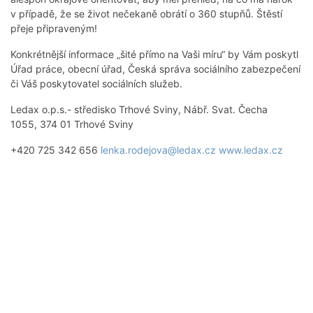
v případě, že se život nečekaně obrátí o 360 stupňů. Štěstí
přeje připraveným!
Konkrétnější informace „šité přímo na Vaši míru“ by Vám poskytl
Úřad práce, obecní úřad, Česká správa sociálního zabezpečení
či Váš poskytovatel sociálních služeb.
Ledax o.p.s.- středisko Trhové Sviny, Nábř. Svat. Čecha
1055, 374 01 Trhové Sviny
+420 725 342 656
lenka.rodejova@ledax.cz
www.ledax.cz