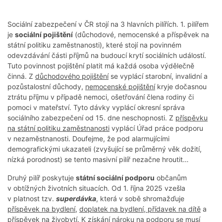
Sociální zabezpečení v ČR stojí na 3 hlavních pilířích. 1. pilířem
je
sociální pojištění
(důchodové, nemocenské a příspěvek na
státní politiku zaměstnanosti), které stojí na povinném
odevzdávání části příjmů na budoucí krytí sociálních událostí.
Tuto povinnost pojištění platit má každá osoba výdělečně
činná. Z
důchodového pojištění
se vyplácí starobní, invalidní a
pozůstalostní důchody,
nemocenské pojištění
kryje dočasnou
ztrátu příjmu v případě nemoci, ošetřování člena rodiny či
pomoci v mateřství. Tyto dávky vyplácí okresní správa
sociálního zabezpečení od 15. dne neschopnosti. Z
příspěvku
na státní politiku zaměstnanosti
vyplácí Úřad práce podporu
v nezaměstnanosti. Doufejme, že pod alarmujícími
demografickými ukazateli (zvyšující se průměrný věk dožití,
nízká porodnost) se tento masivní pilíř nezačne hroutit…
Druhý pilíř poskytuje
státní sociální podporu
občanům
v obtížných životních situacích. Od 1. října 2025 vzešla
v platnost tzv.
superdávka
, která v sobě shromažďuje
příspěvek na bydlení
,
doplatek na bydlení, přídavek na dítě
a
příspěvek na živobytí.
K získání nároku na podporu se musí