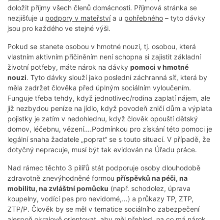
doložit příjmy všech členů domácnosti. Příjmová stránka se
nezjišťuje u
podpory v mateřství
a u
pohřebného
– tyto dávky
jsou pro každého ve stejné výši.
Pokud se stanete osobou v hmotné nouzi, tj. osobou, která
vlastním aktivním přičiněním není schopna si zajistit základní
životní potřeby, máte nárok na dávky
pomoci v hmotné
nouzi
. Tyto dávky slouží jako poslední záchranná síť, která by
měla zadržet člověka před úplným sociálním vyloučením.
Funguje třeba tehdy, když jednotlivec/rodina zaplatí nájem, ale
již nezbydou peníze na jídlo, když povodeň zničí dům a výplata
pojistky je zatím v nedohlednu, když člověk opouští dětský
domov, léčebnu, vězení….Podmínkou pro získání této pomoci je
legální snaha žadatele „poprat“ se s touto situací. V případě, že
dotyčný nepracuje, musí být tak evidován na Úřadu práce.
Nad rámec těchto 3 pilířů stát podporuje osoby dlouhodobě
zdravotně znevýhodněné formou
příspěvků na péči, na
mobilitu, na zvláštní pomůcku
(např. schodolez, úprava
koupelny, vodící pes pro nevidomé,…) a průkazy TP, ZTP,
ZTP/P. Člověk by se měl v tematice sociálního zabezpečení
alespoň okrajově orientovat, aby měl přehled, na co má nárok