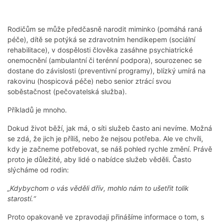
Rodičům se může předčasně narodit miminko (pomáhá raná
péče), dítě se potýká se zdravotním hendikepem (sociální
rehabilitace), v dospělosti člověka zasáhne psychiatrické
onemocnění (ambulantní či terénní podpora), sourozenec se
dostane do závislosti (preventivní programy), blízký umírá na
rakovinu (hospicová péče) nebo senior ztrácí svou
soběstačnost (pečovatelská služba).
Příkladů je mnoho.
Dokud život běží, jak má, o síti služeb často ani nevíme. Možná
se zdá, že jich je příliš, nebo že nejsou potřeba. Ale ve chvíli,
kdy je začneme potřebovat, se náš pohled rychle změní. Právě
proto je důležité, aby lidé o nabídce služeb věděli. Často
slýcháme od rodin:
„Kdybychom o vás věděli dřív, mohlo nám to ušetřit tolik
starostí.“
Proto opakovaně ve zpravodaji přinášíme informace o tom, s