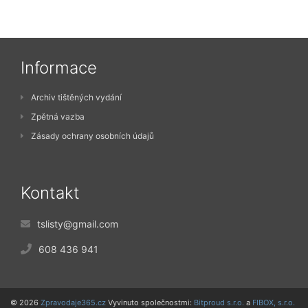
Informace
Archiv tištěných vydání
Zpětná vazba
Zásady ochrany osobních údajů
Kontakt
tslisty@gmail.com
608 436 941
© 2026
Zpravodaje365.cz
Vyvinuto společnostmi:
Bitproud s.r.o.
a
FIBOX, s.r.o.