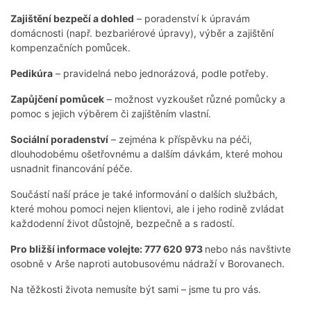
Zajištění bezpečí a dohled
– poradenství k úpravám
domácnosti (např. bezbariérové úpravy), výběr a zajištění
kompenzačních pomůcek.
Pedikúra
– pravidelná nebo jednorázová, podle potřeby.
Zapůjčení pomůcek
– možnost vyzkoušet různé pomůcky a
pomoc s jejich výběrem či zajištěním vlastní.
Sociální poradenství
– zejména k příspěvku na péči,
dlouhodobému ošetřovnému a dalším dávkám, které mohou
usnadnit financování péče.
Součástí naší práce je také informování o dalších službách,
které mohou pomoci nejen klientovi, ale i jeho rodině zvládat
každodenní život důstojně, bezpečně a s radostí.
Pro bližší informace volejte: 777 620 973
nebo nás navštivte
osobně v Arše naproti autobusovému nádraží v Borovanech.
Na těžkosti života nemusíte být sami – jsme tu pro vás.