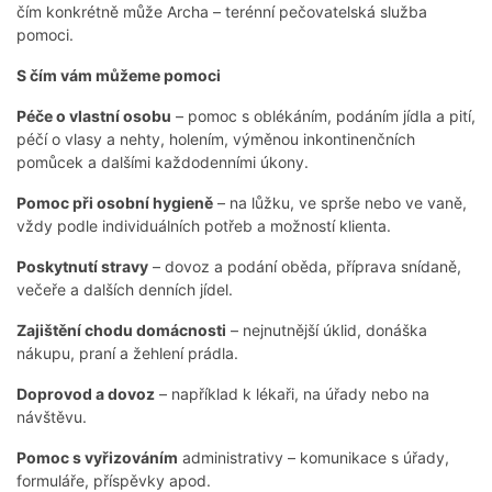
čím konkrétně může Archa – terénní pečovatelská služba
pomoci.
S čím vám můžeme pomoci
Péče o vlastní osobu
– pomoc s oblékáním, podáním jídla a pití,
péčí o vlasy a nehty, holením, výměnou inkontinenčních
pomůcek a dalšími každodenními úkony.
Pomoc při osobní hygieně
– na lůžku, ve sprše nebo ve vaně,
vždy podle individuálních potřeb a možností klienta.
Poskytnutí stravy
– dovoz a podání oběda, příprava snídaně,
večeře a dalších denních jídel.
Zajištění chodu domácnosti
– nejnutnější úklid, donáška
nákupu, praní a žehlení prádla.
Doprovod a dovoz
– například k lékaři, na úřady nebo na
návštěvu.
Pomoc s vyřizováním
administrativy – komunikace s úřady,
formuláře, příspěvky apod.