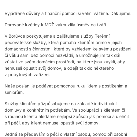
Vyjádřené důvěry a finanční pomoci si velmi vážíme. Děkujeme.
Darované květiny k MDŽ vykouzlily úsměv na tváři.
V Borůvce poskytujeme a zajišťujeme služby Terénní
pečovatelské služby, která pomáhá klientům přímo v jejich
domácnosti s činnostmi, které by vzhledem ke svému postižení
či věku sami bez pomoci nezvládli, a umožňuje jim tak dál
zůstat ve svém domácím prostředí, na které jsou zvyklí, aby
nemuseli opustit svůj domov, a odejít tak do některého
z pobytových zařízení.
Naše poslání je podávat pomocnou ruku lidem s postižením a
seniorům.
Služby klientům přizpůsobujeme na základě individuální
domluvy a konkrétním potřebám. Ve spolupráci s klientem či
s rodinou klienta hledáme nejlepší způsob jak pomoci a ulehčit
při péči, aby klient nemusel opustit svůj domov.
Jedná se především o péči o vlastní osobu, pomoc při osobní